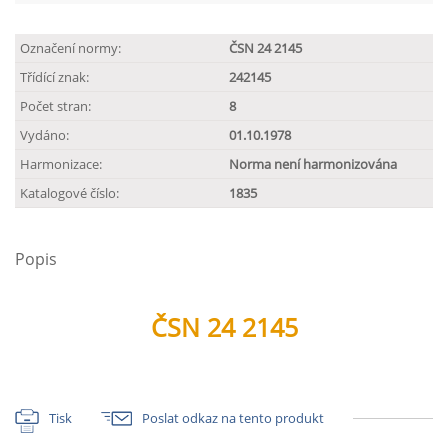
Označení normy:
ČSN 24 2145
Třídící znak:
242145
Počet stran:
8
Vydáno:
01.10.1978
Harmonizace:
Norma není harmonizována
Katalogové číslo:
1835
Popis
ČSN 24 2145
Tisk
Poslat odkaz na tento produkt