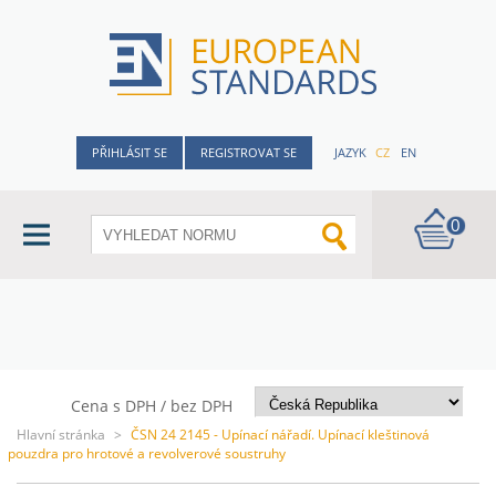
PŘIHLÁSIT SE
REGISTROVAT SE
JAZYK
CZ
EN
0
Cena s DPH / bez DPH
Hlavní stránka
>
ČSN 24 2145 - Upínací nářadí. Upínací kleštinová
pouzdra pro hrotové a revolverové soustruhy