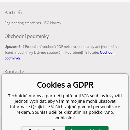
Partneři
Engineering standards
|
ISO Normy
Obchodní podmínky
Upozornění!
Po stažení souborů PDF nelze vracet platby ani jinak měnit
licenční podmínky k těmto souborům. Podrobnější info zde:
Obchodní
podmínky
Kontakty
email:
Cookies a GDPR
info@technickenormy.cz
obchod@technickenormy.cz
Technické normy a partneři potřebují Váš souhlas k využití
Telefon:
jednotlivých dat, aby Vám mimo jiné mohli ukazovat
+420 377 387 684
informace týkající se Vašich zájmů pomocí personalizace
reklam. Souhlas udělíte kliknutím na políčko "Ano,
souhlasím".
Copyright 2026 © EUROPEAN STANDARD. Všechna práva vyhrazena.