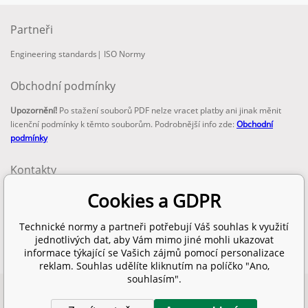
Partneři
Engineering standards
|
ISO Normy
Obchodní podmínky
Upozornění!
Po stažení souborů PDF nelze vracet platby ani jinak měnit
licenční podmínky k těmto souborům. Podrobnější info zde:
Obchodní
podmínky
Kontakty
email:
Cookies a GDPR
info@technickenormy.cz
obchod@technickenormy.cz
Technické normy a partneři potřebují Váš souhlas k využití
Telefon:
jednotlivých dat, aby Vám mimo jiné mohli ukazovat
+420 377 387 684
informace týkající se Vašich zájmů pomocí personalizace
reklam. Souhlas udělíte kliknutím na políčko "Ano,
souhlasím".
Copyright 2026 © EUROPEAN STANDARD. Všechna práva vyhrazena.