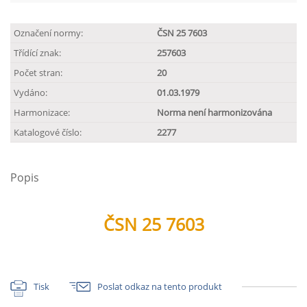
Označení normy:
ČSN 25 7603
Třídící znak:
257603
Počet stran:
20
Vydáno:
01.03.1979
Harmonizace:
Norma není harmonizována
Katalogové číslo:
2277
Popis
ČSN 25 7603
Tisk
Poslat odkaz na tento produkt