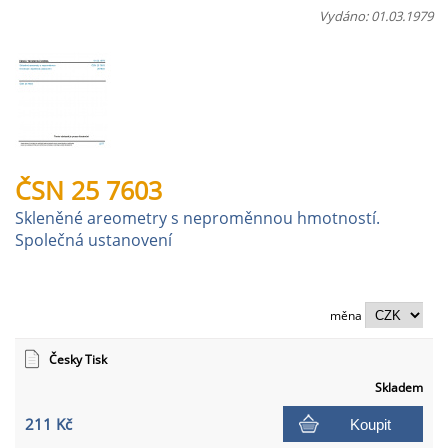
Vydáno: 01.03.1979
ČSN 25 7603
Skleněné areometry s neproměnnou hmotností.
Společná ustanovení
měna
Česky Tisk
Skladem
211 Kč
Koupit