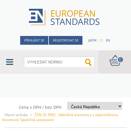
PŘIHLÁSIT SE
REGISTROVAT SE
JAZYK
CZ
EN
0
Cena s DPH / bez DPH
Hlavní stránka
>
ČSN 25 7603 - Skleněné areometry s neproměnnou
hmotností. Společná ustanovení