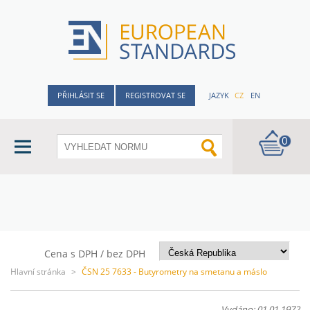
PŘIHLÁSIT SE
REGISTROVAT SE
JAZYK
CZ
EN
0
Cena s DPH / bez DPH
Hlavní stránka
>
ČSN 25 7633 - Butyrometry na smetanu a máslo
Vydáno: 01.01.1972