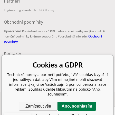
Partneři
Engineering standards
|
ISO Normy
Obchodní podmínky
Upozornění!
Po stažení souborů PDF nelze vracet platby ani jinak měnit
licenční podmínky k těmto souborům. Podrobnější info zde:
Obchodní
podmínky
Kontakty
email:
Cookies a GDPR
info@technickenormy.cz
obchod@technickenormy.cz
Technické normy a partneři potřebují Váš souhlas k využití
Telefon:
jednotlivých dat, aby Vám mimo jiné mohli ukazovat
+420 377 387 684
informace týkající se Vašich zájmů pomocí personalizace
reklam. Souhlas udělíte kliknutím na políčko "Ano,
souhlasím".
Copyright 2026 © EUROPEAN STANDARD. Všechna práva vyhrazena.
Zamítnout vše
Ano, souhlasím
SITEMAP
Eshopy
a
webové stránky
od
BINARGON.cz