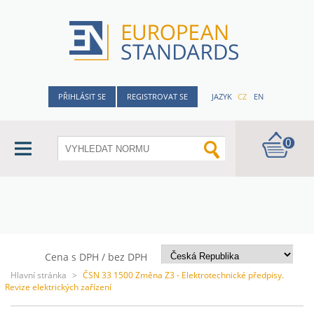
PŘIHLÁSIT SE
REGISTROVAT SE
JAZYK
CZ
EN
0
Cena s DPH / bez DPH
Hlavní stránka
>
ČSN 33 1500 Změna Z3 - Elektrotechnické předpisy.
Revize elektrických zařízení