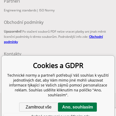
Partneři
Engineering standards
|
ISO Normy
Obchodní podmínky
Upozornění!
Po stažení souborů PDF nelze vracet platby ani jinak měnit
licenční podmínky k těmto souborům. Podrobnější info zde:
Obchodní
podmínky
Kontakty
email:
Cookies a GDPR
info@technickenormy.cz
obchod@technickenormy.cz
Technické normy a partneři potřebují Váš souhlas k využití
Telefon:
jednotlivých dat, aby Vám mimo jiné mohli ukazovat
+420 377 387 684
informace týkající se Vašich zájmů pomocí personalizace
reklam. Souhlas udělíte kliknutím na políčko "Ano,
souhlasím".
Copyright 2026 © EUROPEAN STANDARD. Všechna práva vyhrazena.
Zamítnout vše
Ano, souhlasím
SITEMAP
Tvorba a pronájem eshopů
BINARGON.cz