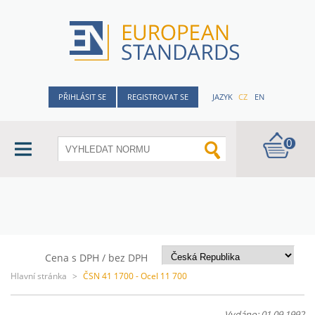
PŘIHLÁSIT SE
REGISTROVAT SE
JAZYK
CZ
EN
0
Cena s DPH / bez DPH
Hlavní stránka
>
ČSN 41 1700 - Ocel 11 700
Vydáno: 01.09.1992