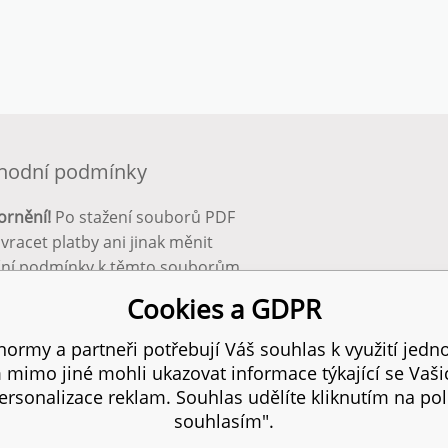
hodní podmínky
ornění!
Po stažení souborů PDF
 vracet platby ani jinak měnit
ční podmínky k těmto souborům.
bnější info zde:
Obchodní
Cookies a GDPR
ínky
ormy a partneři potřebují Váš souhlas k využití jedno
mimo jiné mohli ukazovat informace týkající se Vaš
 práva vyhrazena.
SI
rsonalizace reklam. Souhlas udělíte kliknutím na pol
souhlasím".