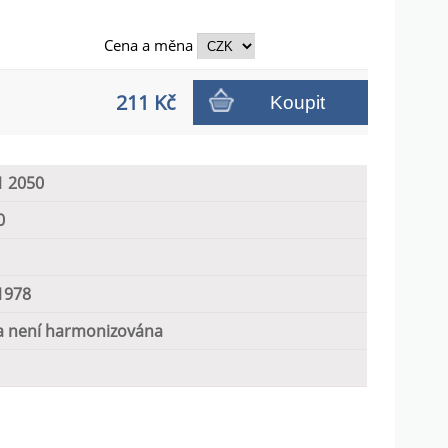
Cena a
měna
211 Kč
Koupit
1 2050
0
1978
 není harmonizována