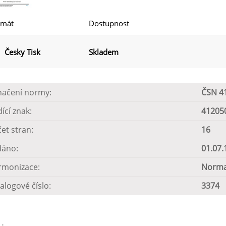
rmát
Dostupnost
Česky Tisk
Skladem
načení normy:
ČSN 4
dící znak:
41205
et stran:
16
dáno:
01.07.
rmonizace:
Norma
alogové číslo:
3374