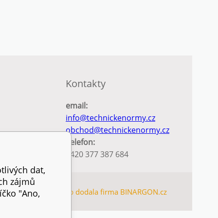
Kontakty
email:
info@technickenormy.cz
obchod@technickenormy.cz
Telefon:
+420 377 387 684
tlivých dat,
ich zájmů
TEMAP
Tento eshop dodala firma
BINARGON.cz
íčko "Ano,