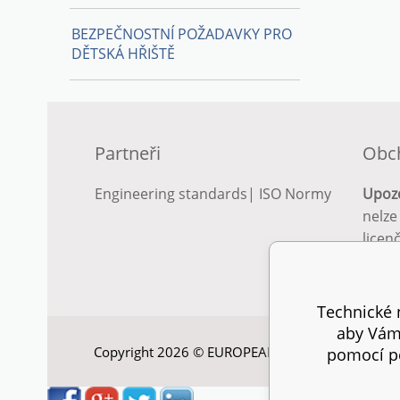
BEZPEČNOSTNÍ POŽADAVKY PRO
DĚTSKÁ HŘIŠTĚ
Partneři
Obc
Engineering standards
|
ISO Normy
Upoz
nelze
licen
Podro
podm
Technické n
aby Vám 
Copyright 2026 © EUROPEAN STANDARD. Všechna
pomocí pe