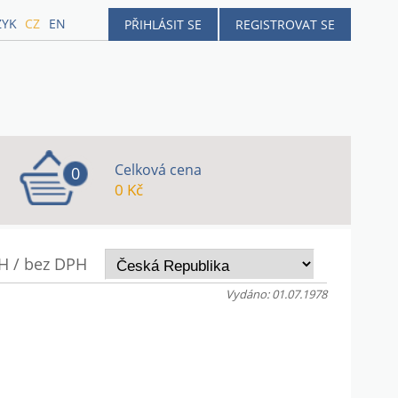
ZYK
CZ
EN
PŘIHLÁSIT SE
REGISTROVAT SE
Celková cena
0
0 Kč
H / bez DPH
Vydáno: 01.07.1978