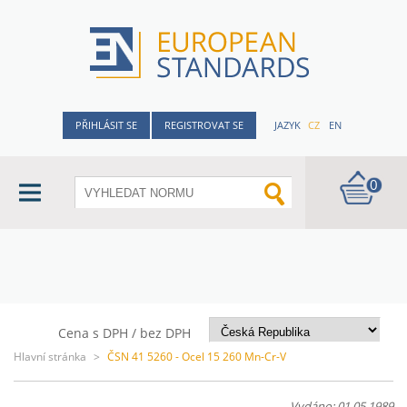
PŘIHLÁSIT SE
REGISTROVAT SE
JAZYK
CZ
EN
0
Cena s DPH / bez DPH
Hlavní stránka
>
ČSN 41 5260 - Ocel 15 260 Mn-Cr-V
Vydáno: 01.05.1989