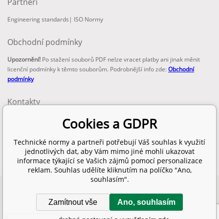
Partneři
Engineering standards
|
ISO Normy
Obchodní podmínky
Upozornění!
Po stažení souborů PDF nelze vracet platby ani jinak měnit
licenční podmínky k těmto souborům. Podrobnější info zde:
Obchodní
podmínky
Kontakty
email:
Cookies a GDPR
info@technickenormy.cz
obchod@technickenormy.cz
Technické normy a partneři potřebují Váš souhlas k využití
Telefon:
jednotlivých dat, aby Vám mimo jiné mohli ukazovat
+420 377 387 684
informace týkající se Vašich zájmů pomocí personalizace
reklam. Souhlas udělíte kliknutím na políčko "Ano,
souhlasím".
Copyright 2026 © EUROPEAN STANDARD. Všechna práva vyhrazena.
Zamítnout vše
Ano, souhlasím
SITEMAP
WWW stránky
dodal
BINARGON.cz