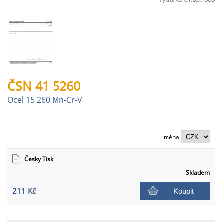
ČSN 41 5260
Ocel 15 260 Mn-Cr-V
měna
Česky Tisk
Skladem
211 Kč
Koupit