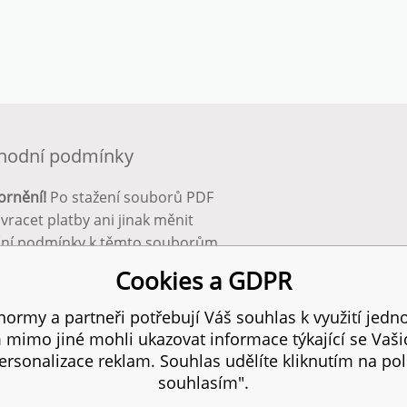
hodní podmínky
ornění!
Po stažení souborů PDF
 vracet platby ani jinak měnit
ční podmínky k těmto souborům.
bnější info zde:
Obchodní
Cookies a GDPR
ínky
ormy a partneři potřebují Váš souhlas k využití jedno
mimo jiné mohli ukazovat informace týkající se Vaš
 práva vyhrazena.
rsonalizace reklam. Souhlas udělíte kliknutím na pol
souhlasím".