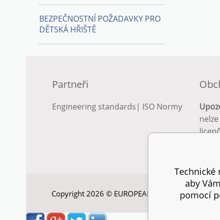
BEZPEČNOSTNÍ POŽADAVKY PRO
DĚTSKÁ HŘIŠTĚ
Partneři
Obc
Engineering standards
|
ISO Normy
Upoz
nelze
licen
Podro
podm
Technické n
aby Vám 
Copyright 2026 © EUROPEAN STANDARD. Všechna
pomocí pe