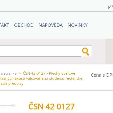
JA
TAKT
OBCHOD
NÁPOVĚDA
NOVINKY
ní stránka
>
ČSN 42 0127 - Plechy oceľové
Cena s DP
 ťažných akostí valcované za studena. Technické
acie predpisy
ČSN 42 0127