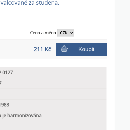
 valcované za studena.
Cena a
měna
211 Kč
Koupit
2 0127
7
1988
 je harmonizována