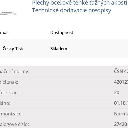
Plechy oceľové tenké ťažných akostí
Technické dodávacie predpisy
rmát
Dostupnost
Česky Tisk
Skladem
načení normy:
ČSN 4
dící znak:
42012
et stran:
20
dáno:
01.10.
rmonizace:
Norma
alogové číslo:
27420