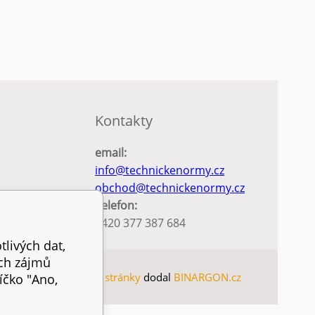
Kontakty
email:
info@technickenormy.cz
obchod@technickenormy.cz
Telefon:
+420 377 387 684
tlivých dat,
ich zájmů
SITEMAP
WWW stránky
dodal
BINARGON.cz
íčko "Ano,