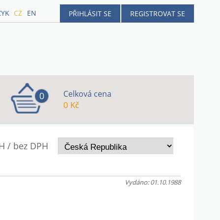
ZYK
CZ
EN
PŘIHLÁSIT SE
REGISTROVAT SE
Celková cena
0
0 Kč
H / bez DPH
Vydáno: 01.10.1988