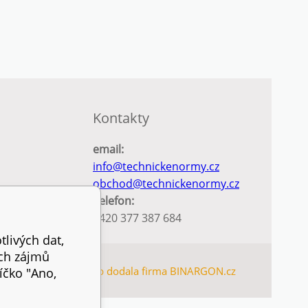
Kontakty
email:
info@technickenormy.cz
obchod@technickenormy.cz
Telefon:
+420 377 387 684
tlivých dat,
ich zájmů
TEMAP
Tento eshop dodala firma
BINARGON.cz
íčko "Ano,