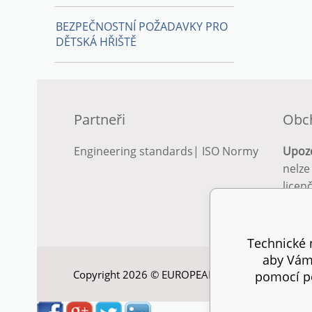
BEZPEČNOSTNÍ POŽADAVKY PRO
DĚTSKÁ HŘIŠTĚ
Partneři
Obc
Engineering standards
|
ISO Normy
Upoz
nelze
licen
Podro
podm
Technické n
aby Vám 
Copyright 2026 © EUROPEAN STANDARD. Všechna
pomocí pe