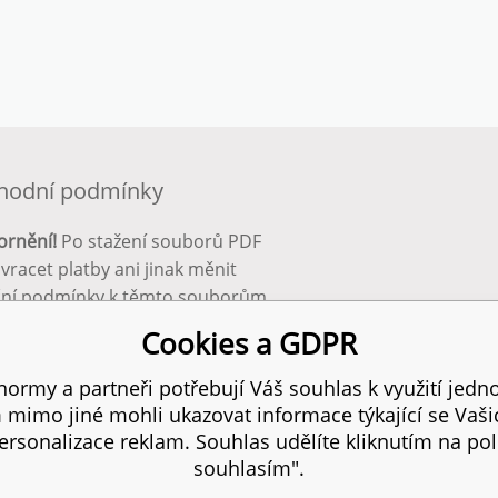
hodní podmínky
ornění!
Po stažení souborů PDF
 vracet platby ani jinak měnit
ční podmínky k těmto souborům.
bnější info zde:
Obchodní
Cookies a GDPR
ínky
ormy a partneři potřebují Váš souhlas k využití jedno
mimo jiné mohli ukazovat informace týkající se Vaš
 práva vyhrazena.
SI
rsonalizace reklam. Souhlas udělíte kliknutím na pol
souhlasím".