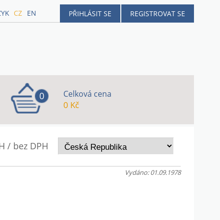
ZYK
CZ
EN
PŘIHLÁSIT SE
REGISTROVAT SE
Celková cena
0
0 Kč
H / bez DPH
Vydáno: 01.09.1978