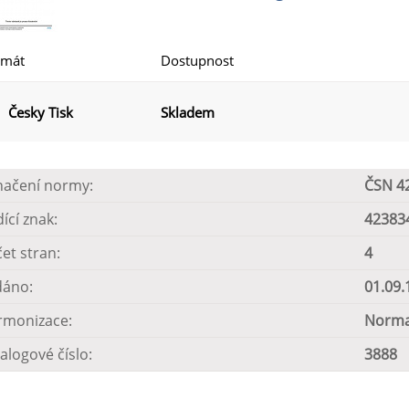
rmát
Dostupnost
Česky Tisk
Skladem
načení normy:
ČSN 4
dící znak:
42383
et stran:
4
dáno:
01.09.
rmonizace:
Norma
alogové číslo:
3888