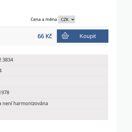
Cena a
měna
66 Kč
Koupit
2 3834
4
1978
 není harmonizována