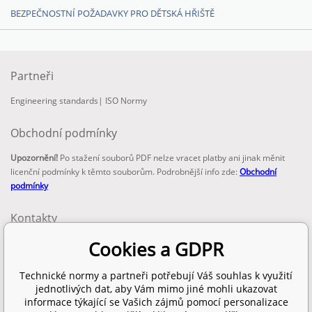
BEZPEČNOSTNÍ POŽADAVKY PRO DĚTSKÁ HŘIŠTĚ
Partneři
Engineering standards
|
ISO Normy
Obchodní podmínky
Upozornění!
Po stažení souborů PDF nelze vracet platby ani jinak měnit
licenční podmínky k těmto souborům. Podrobnější info zde:
Obchodní
podmínky
Kontakty
email:
Cookies a GDPR
info@technickenormy.cz
obchod@technickenormy.cz
Technické normy a partneři potřebují Váš souhlas k využití
Telefon:
jednotlivých dat, aby Vám mimo jiné mohli ukazovat
+420 377 387 684
informace týkající se Vašich zájmů pomocí personalizace