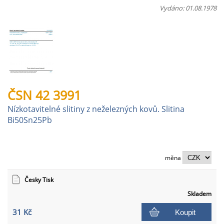
Vydáno: 01.08.1978
ČSN 42 3991
Nízkotavitelné slitiny z neželezných kovů. Slitina
Bi50Sn25Pb
měna
Česky Tisk
Skladem
31 Kč
Koupit