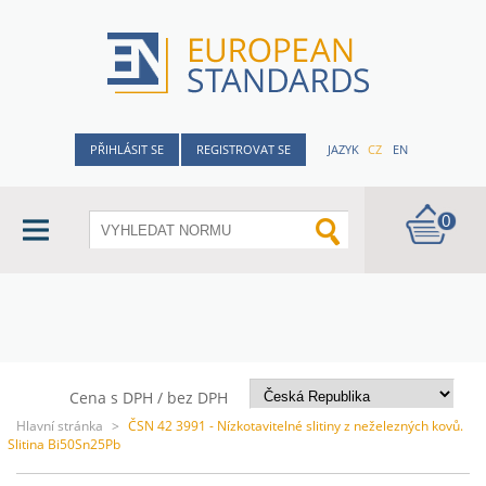
PŘIHLÁSIT SE
REGISTROVAT SE
JAZYK
CZ
EN
0
Cena s DPH / bez DPH
Hlavní stránka
>
ČSN 42 3991 - Nízkotavitelné slitiny z neželezných kovů.
Slitina Bi50Sn25Pb