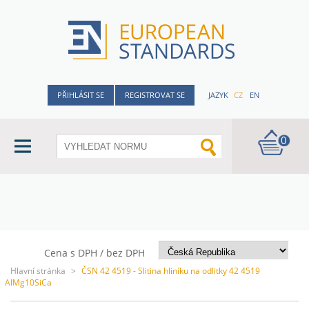
PŘIHLÁSIT SE
REGISTROVAT SE
JAZYK
CZ
EN
0
Cena s DPH / bez DPH
Hlavní stránka
>
ČSN 42 4519 - Slitina hliníku na odlitky 42 4519
AlMg10SiCa