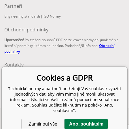
Partneři
Engineering standards
|
ISO Normy
Obchodní podmínky
Upozornění!
Po stažení souborů PDF nelze vracet platby ani jinak měnit
licenční podmínky k těmto souborům. Podrobnější info zde:
Obchodní
podmínky
Kontakty
email:
Cookies a GDPR
info@technickenormy.cz
obchod@technickenormy.cz
Technické normy a partneři potřebují Váš souhlas k využití
Telefon:
jednotlivých dat, aby Vám mimo jiné mohli ukazovat
+420 377 387 684
informace týkající se Vašich zájmů pomocí personalizace
reklam. Souhlas udělíte kliknutím na políčko "Ano,
souhlasím".
Copyright 2026 © EUROPEAN STANDARD. Všechna práva vyhrazena.
Zamítnout vše
Ano, souhlasím
SITEMAP
Tvorba a pronájem eshopů
BINARGON.cz