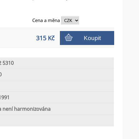
Cena a
měna
315 Kč
Koupit
2 5310
0
1991
 není harmonizována