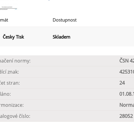
rmát
Dostupnost
Česky Tisk
Skladem
načení normy:
ČSN 4
dící znak:
42531
et stran:
24
dáno:
01.08.
rmonizace:
Norma
alogové číslo:
28052