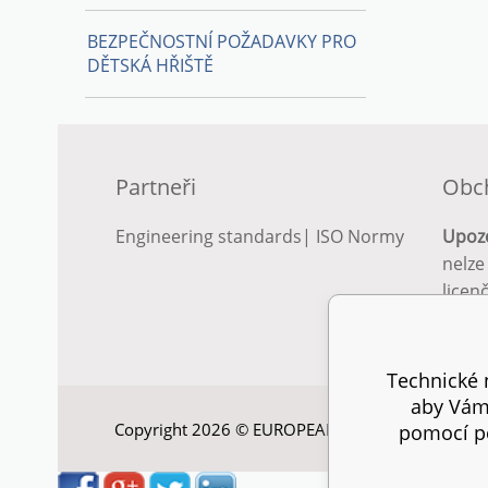
BEZPEČNOSTNÍ POŽADAVKY PRO
DĚTSKÁ HŘIŠTĚ
Partneři
Obc
Engineering standards
|
ISO Normy
Upoz
nelze
licen
Podro
podm
Technické n
aby Vám 
Copyright 2026 © EUROPEAN STANDARD. Všechna
pomocí pe