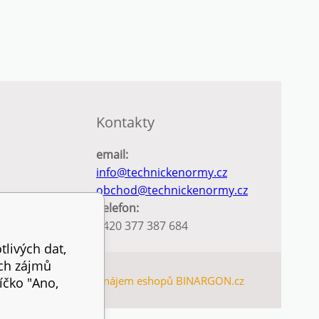
Kontakty
email:
info@technickenormy.cz
obchod@technickenormy.cz
Telefon:
+420 377 387 684
tlivých dat,
ich zájmů
EMAP
Tvorba a pronájem eshopů
BINARGON.cz
íčko "Ano,