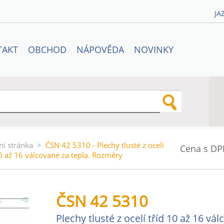
JA
TAKT
OBCHOD
NÁPOVĚDA
NOVINKY
ní stránka
>
ČSN 42 5310 - Plechy tlusté z ocelí
Cena s DP
10 až 16 válcované za tepla. Rozměry
ČSN 42 5310
Plechy tlusté z ocelí tříd 10 až 16 v