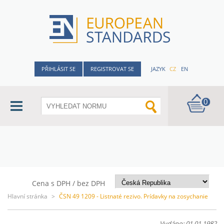
PŘIHLÁSIT SE
REGISTROVAT SE
JAZYK
CZ
EN
0
Cena s DPH / bez DPH
Hlavní stránka
>
ČSN 49 1209 - Listnaté rezivo. Prídavky na zosychanie
Vydáno: 01.01.1982