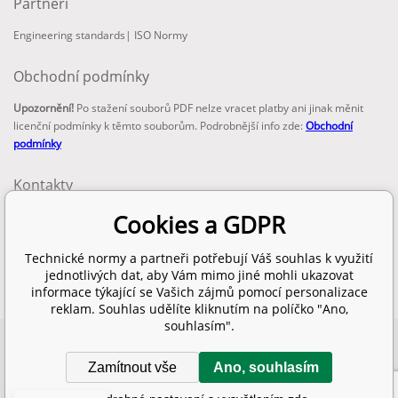
Partneři
Engineering standards
|
ISO Normy
Obchodní podmínky
Upozornění!
Po stažení souborů PDF nelze vracet platby ani jinak měnit
licenční podmínky k těmto souborům. Podrobnější info zde:
Obchodní
podmínky
Kontakty
email:
Cookies a GDPR
info@technickenormy.cz
obchod@technickenormy.cz
Technické normy a partneři potřebují Váš souhlas k využití
Telefon:
jednotlivých dat, aby Vám mimo jiné mohli ukazovat
+420 377 387 684
informace týkající se Vašich zájmů pomocí personalizace
reklam. Souhlas udělíte kliknutím na políčko "Ano,
souhlasím".
Copyright 2026 © EUROPEAN STANDARD. Všechna práva vyhrazena.
Zamítnout vše
Ano, souhlasím
SITEMAP
Tento eshop dodala firma
BINARGON.cz