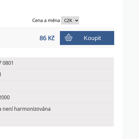
Cena a
měna
86 Kč
Koupit
7 0801
1
2000
 není harmonizována