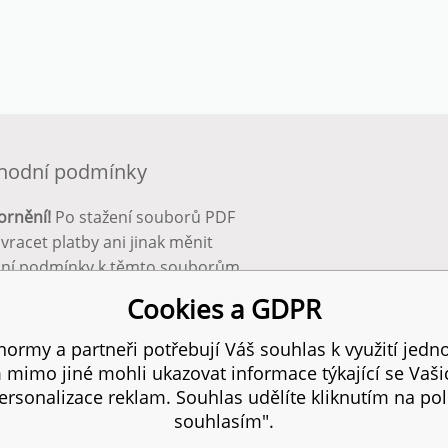
hodní podmínky
ornění!
Po stažení souborů PDF
 vracet platby ani jinak měnit
ční podmínky k těmto souborům.
bnější info zde:
Obchodní
Cookies a GDPR
ínky
ormy a partneři potřebují Váš souhlas k využití jedno
mimo jiné mohli ukazovat informace týkající se Vaš
 práva vyhrazena.
SIT
rsonalizace reklam. Souhlas udělíte kliknutím na pol
souhlasím".