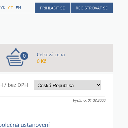
ZYK
CZ
EN
PŘIHLÁSIT SE
REGISTROVAT SE
Celková cena
0
0 Kč
H / bez DPH
Vydáno: 01.03.2000
polečná ustanovení