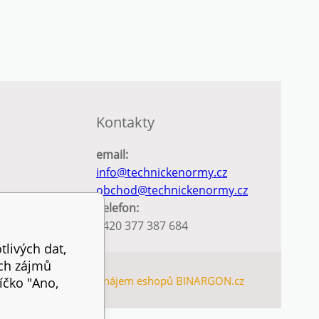
Kontakty
email:
info@technickenormy.cz
obchod@technickenormy.cz
Telefon:
+420 377 387 684
tlivých dat,
ich zájmů
EMAP
Tvorba a pronájem eshopů
BINARGON.cz
íčko "Ano,