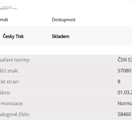
rmát
Dostupnost
Česky Tisk
Skladem
načení normy:
ČSN 5
dící znak:
57080
et stran:
8
dáno:
01.03.
rmonizace:
Norma
alogové číslo:
58460