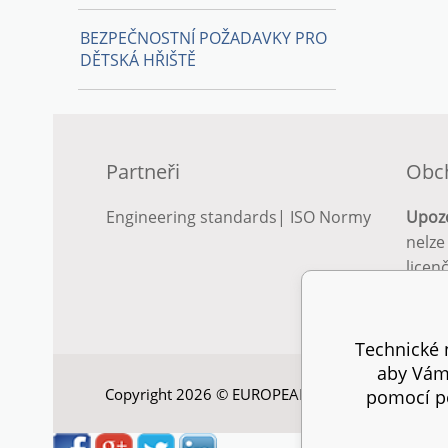
BEZPEČNOSTNÍ POŽADAVKY PRO
DĚTSKÁ HŘIŠTĚ
Partneři
Obc
Engineering standards
|
ISO Normy
Upoz
nelze
licen
Podro
podm
Technické n
aby Vám 
Copyright 2026 © EUROPEAN STANDARD. Všechna
pomocí pe