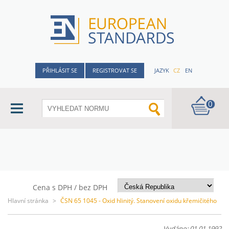
PŘIHLÁSIT SE
REGISTROVAT SE
JAZYK
CZ
EN
0
Cena s DPH / bez DPH
Hlavní stránka
>
ČSN 65 1045 - Oxid hlinitý. Stanovení oxidu křemičitého
Vydáno: 01.01.1992