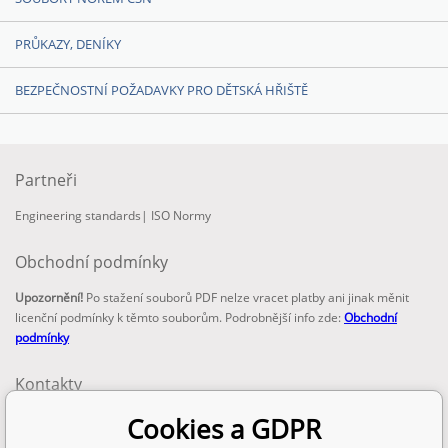
PRŮKAZY, DENÍKY
BEZPEČNOSTNÍ POŽADAVKY PRO DĚTSKÁ HŘIŠTĚ
Partneři
Engineering standards
|
ISO Normy
Obchodní podmínky
Upozornění!
Po stažení souborů PDF nelze vracet platby ani jinak měnit
licenční podmínky k těmto souborům. Podrobnější info zde:
Obchodní
podmínky
Kontakty
email:
Cookies a GDPR
info@technickenormy.cz