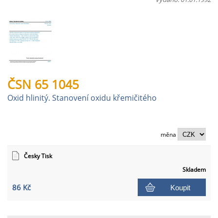
ČSN 65 1045
Oxid hlinitý. Stanovení oxidu křemičitého
měna
Česky Tisk
Skladem
86 Kč
Koupit