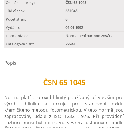
Označení normy:
ČSN 65 1045
Třídící znak:
651045
Počet stran:
8
Vydáno:
01.01.1992
Harmonizace:
Norma není harmonizována
Katalogové číslo:
29941
Popis
ČSN 65 1045
Norma platí pro oxid hlinitý používaný především pro
výrobu hliníku a určuje pro stanovení oxidu
křemičitého metodu fotometrickou. V této normě jsou
zapracovány údaje z ISO 1232 :1976. Při provádění
rozboru musí být dodržena veškerá ustanovení podle