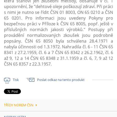
která stanoví jen zkušební metody, obsahuje v čl. 1
upozornění, že "dehtové oleje poškozují zdraví. Při práci
s nimi je nutno se řídit ČSN 01 8003, ON 65 0210 a ČSN
65 0201. Pro informaci jsou uvedeny Pokyny pro
bezpečnou práci v Příloze k ČSN 65 8005, popř. ještě v
příslušných normách jakosti výrobků." Postupy při
provádění normalizovaných zkoušek jsou podrobně
popsány. ČSN 65 8050 byla schválena 28.4.1971 a
nabyla účinnosti od 1.3.1972. Nahradila čl. 6 - 11 ČSN 65
8341 z 27.2.1959, čl. 6 a 7 ČSN 65 8342 z 26.2.1962, čl. 6
až 9, 12 a 14 ČSN 65 8348 z 31.1.1959 a čl. 6, 7, 9 až 12
ČSN 65 8357 z 22.3.1957.
Tisk
Poslat odkaz na tento produkt
TŘÍDY NOREM ČSN