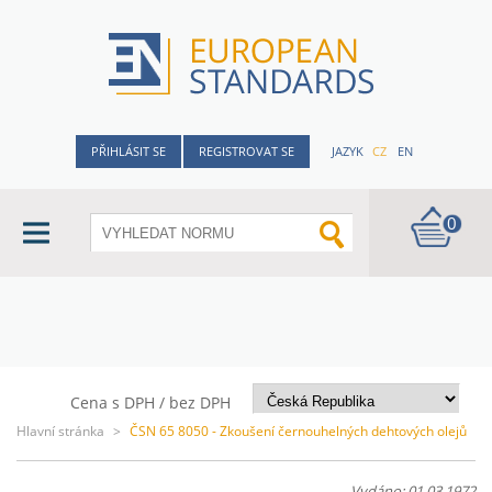
PŘIHLÁSIT SE
REGISTROVAT SE
JAZYK
CZ
EN
0
Cena s DPH / bez DPH
Hlavní stránka
>
ČSN 65 8050 - Zkoušení černouhelných dehtových olejů
Vydáno: 01.03.1972