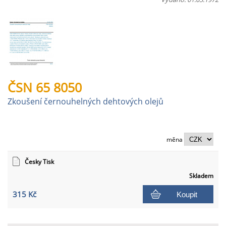
ČSN 65 8050
Zkoušení černouhelných dehtových olejů
měna
Česky Tisk
Skladem
315 Kč
Koupit