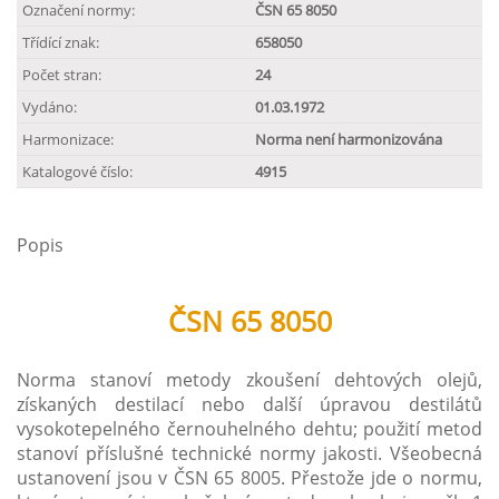
Označení normy:
ČSN 65 8050
Třídící znak:
658050
Počet stran:
24
Vydáno:
01.03.1972
Harmonizace:
Norma není harmonizována
Katalogové číslo:
4915
Popis
ČSN 65 8050
Norma stanoví metody zkoušení dehtových olejů,
získaných destilací nebo další úpravou destilátů
vysokotepelného černouhelného dehtu; použití metod
stanoví příslušné technické normy jakosti. Všeobecná
ustanovení jsou v ČSN 65 8005. Přestože jde o normu,