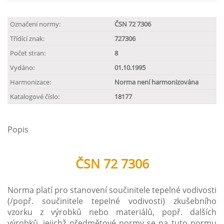
Označení normy:
ČSN 72 7306
Třídící znak:
727306
Počet stran:
8
Vydáno:
01.10.1995
Harmonizace:
Norma není harmonizována
Katalogové číslo:
18177
Popis
ČSN 72 7306
Norma platí pro stanovení součinitele tepelné vodivosti
(/popř. součinitele tepelné vodivosti) zkušebního
vzorku z výrobků nebo materiálů, popř. dalších
výrobků, jejichž předmětové normy se na tuto normu