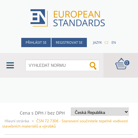
PŘIHLÁSIT SE
REGISTROVAT SE
JAZYK
CZ
EN
0
Cena s DPH / bez DPH
Hlavní stránka
>
ČSN 72 7306 - Stanovení součinitele tepelné vodivosti
stavebních materiálů a výrobků