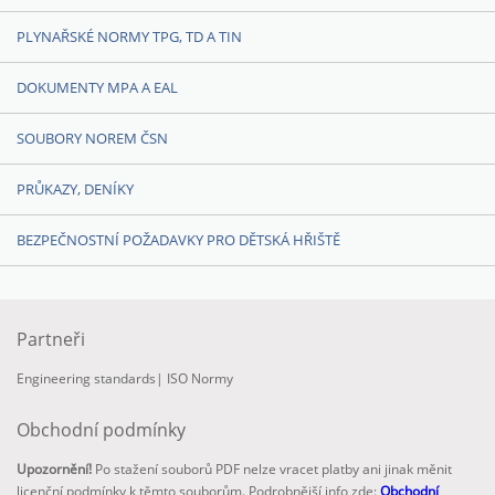
PLYNAŘSKÉ NORMY TPG, TD A TIN
DOKUMENTY MPA A EAL
SOUBORY NOREM ČSN
PRŮKAZY, DENÍKY
BEZPEČNOSTNÍ POŽADAVKY PRO DĚTSKÁ HŘIŠTĚ
Partneři
Engineering standards
|
ISO Normy
Obchodní podmínky
Upozornění!
Po stažení souborů PDF nelze vracet platby ani jinak měnit
licenční podmínky k těmto souborům. Podrobnější info zde:
Obchodní