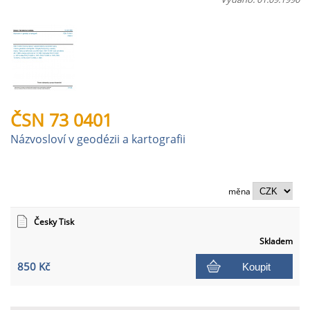
ČSN 73 0401
Názvosloví v geodézii a kartografii
měna
Česky Tisk
Skladem
850 Kč
Koupit