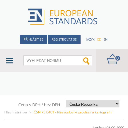
PŘIHLÁSIT SE
REGISTROVAT SE
JAZYK
CZ
EN
0
Cena s DPH / bez DPH
Hlavní stránka
>
ČSN 73 0401 - Názvosloví v geodézii a kartografii
Vydáno: 01.09.1990