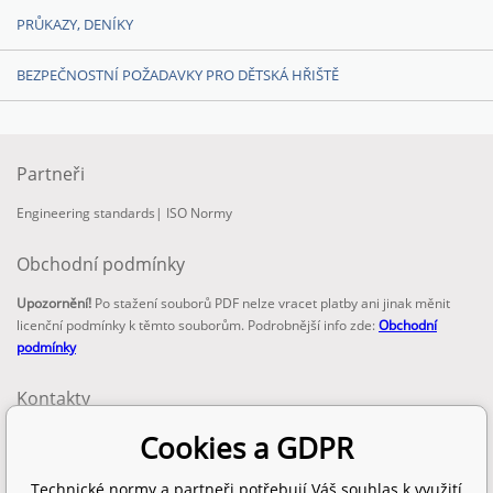
PRŮKAZY, DENÍKY
BEZPEČNOSTNÍ POŽADAVKY PRO DĚTSKÁ HŘIŠTĚ
Partneři
Engineering standards
|
ISO Normy
Obchodní podmínky
Upozornění!
Po stažení souborů PDF nelze vracet platby ani jinak měnit
licenční podmínky k těmto souborům. Podrobnější info zde:
Obchodní
podmínky
Kontakty
email:
Cookies a GDPR
info@technickenormy.cz
obchod@technickenormy.cz
Technické normy a partneři potřebují Váš souhlas k využití