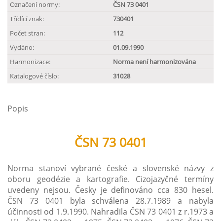
Označení normy:
ČSN 73 0401
Třídící znak:
730401
Počet stran:
112
Vydáno:
01.09.1990
Harmonizace:
Norma není harmonizována
Katalogové číslo:
31028
Popis
ČSN 73 0401
Norma stanoví vybrané české a slovenské názvy z
oboru geodézie a kartografie. Cizojazyčné termíny
uvedeny nejsou. Česky je definováno cca 830 hesel.
ČSN 73 0401 byla schválena 28.7.1989 a nabyla
účinnosti od 1.9.1990. Nahradila ČSN 73 0401 z r.1973 a