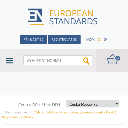
PŘIHLÁSIT SE
REGISTROVAT SE
JAZYK
CZ
EN
0
Cena s DPH / bez DPH
Hlavní stránka
>
ČSN 73 0420-2 - Přesnost vytyčování staveb - Část 2:
Vytyčovací odchylky