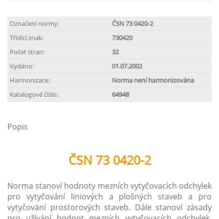
Označení normy:
ČSN 73 0420-2
Třídící znak:
730420
Počet stran:
32
Vydáno:
01.07.2002
Harmonizace:
Norma není harmonizována
Katalogové číslo:
64948
Popis
ČSN 73 0420-2
Norma stanoví hodnoty mezních vytyčovacích odchylek
pro vytyčování liniových a plošných staveb a pro
vytyčování prostorových staveb. Dále stanoví zásady
pro užívání hodnot mezních vytyčovacích odchylek,