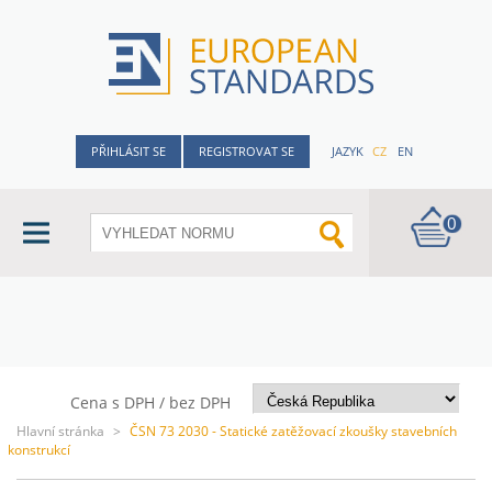
PŘIHLÁSIT SE
REGISTROVAT SE
JAZYK
CZ
EN
0
Cena s DPH / bez DPH
Hlavní stránka
>
ČSN 73 2030 - Statické zatěžovací zkoušky stavebních
konstrukcí