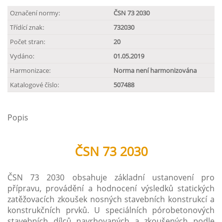
Označení normy:
ČSN 73 2030
Třídící znak:
732030
Počet stran:
20
Vydáno:
01.05.2019
Harmonizace:
Norma není harmonizována
Katalogové číslo:
507488
Popis
ČSN 73 2030
ČSN 73 2030 obsahuje základní ustanovení pro
přípravu, provádění a hodnocení výsledků statických
zatěžovacích zkoušek nosných stavebních konstrukcí a
konstrukčních prvků. U speciálních pórobetonových
stavebních dílců navrhovaných a zkoušených podle