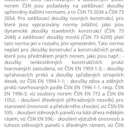
norem ČSN jsou požadavky na zatěžovací zkoušky
upřesněny dalšími normami, a to ČSN 73 2034 a ČSN 73
2054. Pro zatěžovací zkoušky nosných konstrukcí, pro
které jsou vypracovány normy zvláštní, jako jsou
dynamické zkoušky stavebních konstrukcí (ČSN 73
2044) a zatěžovací zkoušky mostů (ČSN 73 6209) platí
tato norma jen v rozsahu jimi vymezeném. Tato norma
neplatí pro zkoušky konstrukcí a konstrukčních prvků,
které jsou předmětem jiných norem, jako jsou např.: -
zkoušky tenkostěnných konstrukčních prvků
tvarovaných zastudena, viz ČSN EN 1993-1-3; - zkoušky
spřahovacích prvků a zkoušky spřažených stropních
desek, viz ČSN EN 1994-1-1; - zkoušky zdiva a zděných
prvků navrhovaných podle ČSN EN 1996-1-1, resp. ČSN
EN 1996-3, viz soubory norem ČSN EN 772 a ČSN EN
1052; - zkoušení dřevěných příhradových nosníků pro
stanovení únosnosti a přetvárného chování, viz ČSN EN
595; - zkoušení stěnových panelů na bázi dřeva měkkým
rázem, viz ČSN EN 596; - zkoušení výztužné únosnosti a
tuhosti stěnových panelů s dřevěným rámem, viz ČSN