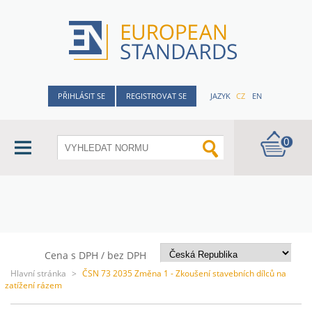
PŘIHLÁSIT SE
REGISTROVAT SE
JAZYK
CZ
EN
0
Cena s DPH / bez DPH
Hlavní stránka
>
ČSN 73 2035 Změna 1 - Zkoušení stavebních dílců na
zatížení rázem