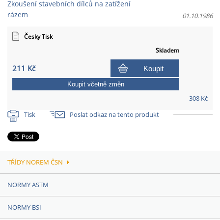
Zkoušení stavebních dílců na zatížení
rázem
01.10.1986
Česky Tisk
Skladem
211 Kč
Koupit
Koupit včetně změn
308 Kč
Tisk
Poslat odkaz na tento produkt
TŘÍDY NOREM ČSN
NORMY ASTM
NORMY BSI