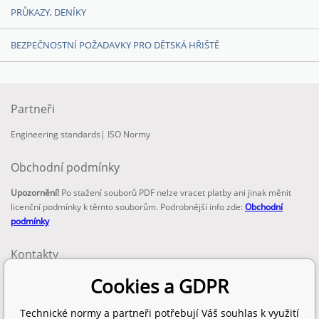
PRŮKAZY, DENÍKY
BEZPEČNOSTNÍ POŽADAVKY PRO DĚTSKÁ HŘIŠTĚ
Partneři
Engineering standards
|
ISO Normy
Obchodní podmínky
Upozornění!
Po stažení souborů PDF nelze vracet platby ani jinak měnit
licenční podmínky k těmto souborům. Podrobnější info zde:
Obchodní
podmínky
Kontakty
email:
Cookies a GDPR
info@technickenormy.cz
obchod@technickenormy.cz
Technické normy a partneři potřebují Váš souhlas k využití