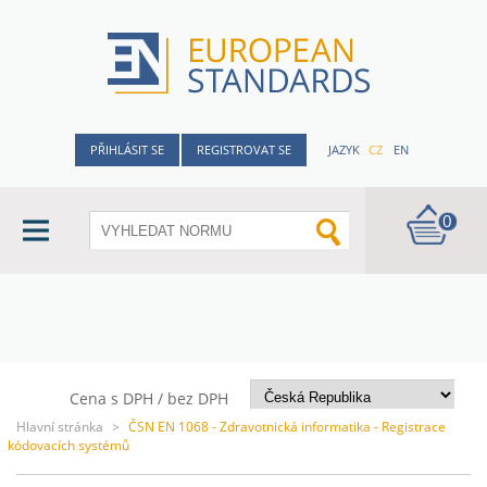
PŘIHLÁSIT SE
REGISTROVAT SE
JAZYK
CZ
EN
0
Cena s DPH / bez DPH
Hlavní stránka
>
ČSN EN 1068 - Zdravotnická informatika - Registrace
kódovacích systémů