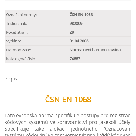
Označení normy:
ČSN EN 1068
Třídící znak:
982009
Počet stran:
28
Vydáno:
01.04.2006
Harmonizace:
Norma není harmonizována
Katalogové číslo:
74663
Popis
ČSN EN 1068
Tato evropská norma specifikuje postupy pro registraci
kódových systémů ve zdravotnictví pro jakékoli účely.
Specifikuje také alokaci jednotného "Označování
systému kódování ve zdravotnictví" pro každý kódovací