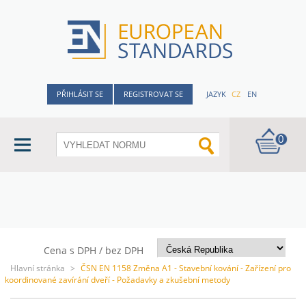
PŘIHLÁSIT SE
REGISTROVAT SE
JAZYK
CZ
EN
0
Cena s DPH / bez DPH
Hlavní stránka
>
ČSN EN 1158 Změna A1 - Stavební kování - Zařízení pro
koordinované zavírání dveří - Požadavky a zkušební metody