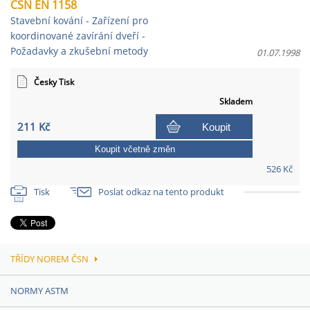
ČSN EN 1158
Stavební kování - Zařízení pro
koordinované zavírání dveří -
Požadavky a zkušební metody
01.07.1998
Česky Tisk
Skladem
211 Kč
Koupit
Koupit včetně změn
526 Kč
Tisk
Poslat odkaz na tento produkt
TŘÍDY NOREM ČSN
NORMY ASTM