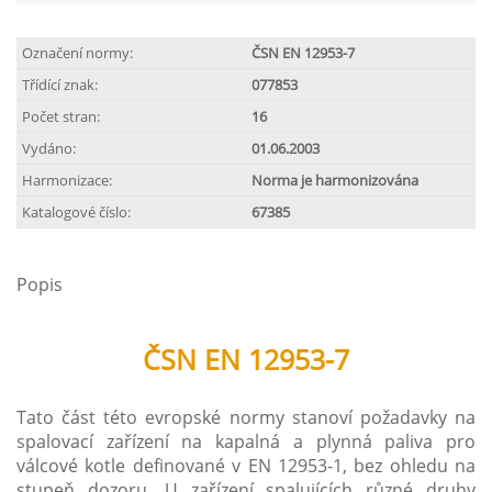
Označení normy:
ČSN EN 12953-7
Třídící znak:
077853
Počet stran:
16
Vydáno:
01.06.2003
Harmonizace:
Norma je harmonizována
Katalogové číslo:
67385
Popis
ČSN EN 12953-7
Tato část této evropské normy stanoví požadavky na
spalovací zařízení na kapalná a plynná paliva pro
válcové kotle definované v EN 12953-1, bez ohledu na
stupeň dozoru. U zařízení spalujících různé druhy