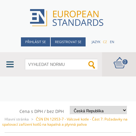
PŘIHLÁSIT SE
REGISTROVAT SE
JAZYK
CZ
EN
0
Cena s DPH / bez DPH
Hlavní stránka
>
ČSN EN 12953-7 - Válcové kotle - Část 7: Požadavky na
spalovací zařízení kotlů na kapalná a plynná paliva