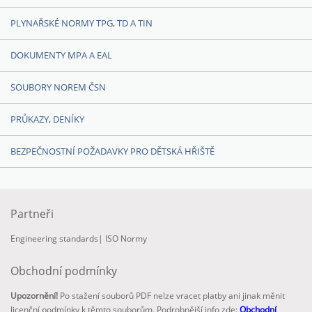
PLYNAŘSKÉ NORMY TPG, TD A TIN
DOKUMENTY MPA A EAL
SOUBORY NOREM ČSN
PRŮKAZY, DENÍKY
BEZPEČNOSTNÍ POŽADAVKY PRO DĚTSKÁ HŘIŠTĚ
Partneři
Engineering standards
|
ISO Normy
Obchodní podmínky
Upozornění!
Po stažení souborů PDF nelze vracet platby ani jinak měnit
licenční podmínky k těmto souborům. Podrobnější info zde:
Obchodní