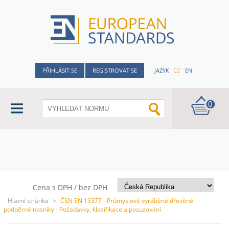
PŘIHLÁSIT SE
REGISTROVAT SE
JAZYK
CZ
EN
0
Cena s DPH / bez DPH
Hlavní stránka
>
ČSN EN 13377 - Průmyslově vyráběné dřevěné
podpěrné nosníky - Požadavky, klasifikace a posuzování