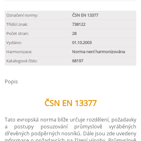
Označení normy:
ČSN EN 13377
Třídící znak:
738122
Počet stran:
28
Vydáno:
01.10.2003
Harmonizace:
Norma není harmonizována
Katalogové číslo:
68197
Popis
ČSN EN 13377
Tato evropská norma blíže určuje rozdělení, požadavky
a postupy posuzování průmyslově vyráběných
dřevěných podpěrných nosníků. Dále jsou zde uvedeny
informace o požadavcích na řízení výroby. Průmyslově