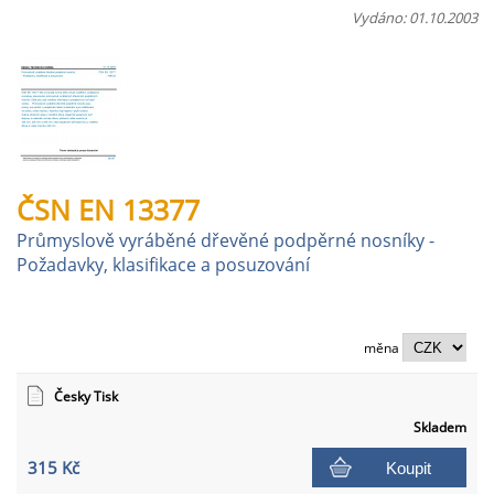
Vydáno: 01.10.2003
ČSN EN 13377
Průmyslově vyráběné dřevěné podpěrné nosníky -
Požadavky, klasifikace a posuzování
měna
Česky Tisk
Skladem
315 Kč
Koupit