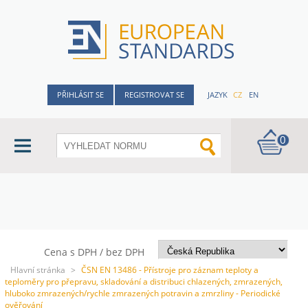
PŘIHLÁSIT SE
REGISTROVAT SE
JAZYK
CZ
EN
0
Cena s DPH / bez DPH
Hlavní stránka
>
ČSN EN 13486 - Přístroje pro záznam teploty a
teploměry pro přepravu, skladování a distribuci chlazených, zmrazených,
hluboko zmrazených/rychle zmrazených potravin a zmrzliny - Periodické
ověřování