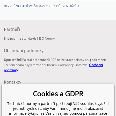
BEZPEČNOSTNÍ POŽADAVKY PRO DĚTSKÁ HŘIŠTĚ
Partneři
Engineering standards
|
ISO Normy
Obchodní podmínky
Upozornění!
Po stažení souborů PDF nelze vracet platby ani jinak měnit
licenční podmínky k těmto souborům. Podrobnější info zde:
Obchodní
podmínky
Kontakty
email:
Cookies a GDPR
info@technickenormy.cz
obchod@technickenormy.cz
Technické normy a partneři potřebují Váš souhlas k využití
Telefon:
jednotlivých dat, aby Vám mimo jiné mohli ukazovat
+420 377 387 684
informace týkající se Vašich zájmů pomocí personalizace