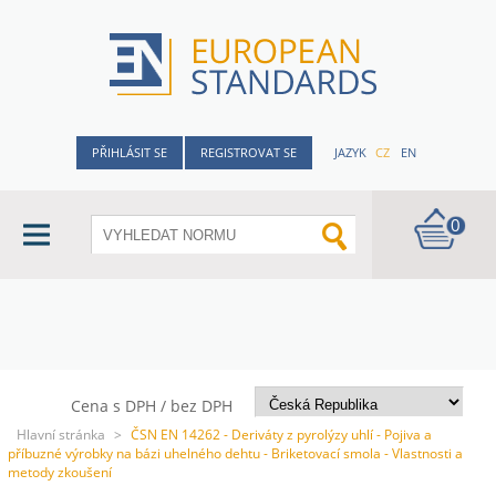
PŘIHLÁSIT SE
REGISTROVAT SE
JAZYK
CZ
EN
0
Cena s DPH / bez DPH
Hlavní stránka
>
ČSN EN 14262 - Deriváty z pyrolýzy uhlí - Pojiva a
příbuzné výrobky na bázi uhelného dehtu - Briketovací smola - Vlastnosti a
metody zkoušení