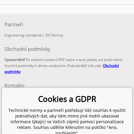
Partneři
Engineering standards
|
ISO Normy
Obchodní podmínky
Upozornění!
Po stažení souborů PDF nelze vracet platby ani jinak měnit
licenční podmínky k těmto souborům. Podrobnější info zde:
Obchodní
podmínky
Kontakty
email:
Cookies a GDPR
info@technickenormy.cz
obchod@technickenormy.cz
Technické normy a partneři potřebují Váš souhlas k využití
Telefon:
jednotlivých dat, aby Vám mimo jiné mohli ukazovat
+420 377 387 684
informace týkající se Vašich zájmů pomocí personalizace
reklam. Souhlas udělíte kliknutím na políčko "Ano,
souhlasím".