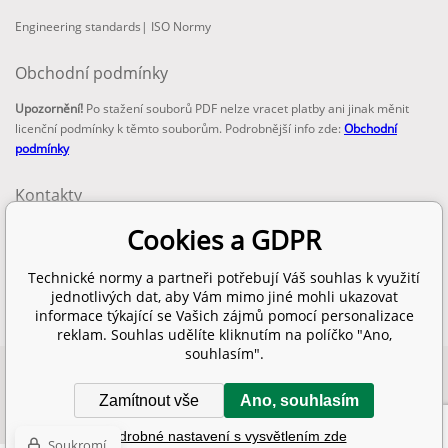
Engineering standards
|
ISO Normy
Obchodní podmínky
Upozornění!
Po stažení souborů PDF nelze vracet platby ani jinak měnit
licenční podmínky k těmto souborům. Podrobnější info zde:
Obchodní
podmínky
Kontakty
email:
Cookies a GDPR
info@technickenormy.cz
obchod@technickenormy.cz
Technické normy a partneři potřebují Váš souhlas k využití
Telefon:
jednotlivých dat, aby Vám mimo jiné mohli ukazovat
+420 377 387 684
informace týkající se Vašich zájmů pomocí personalizace
reklam. Souhlas udělíte kliknutím na políčko "Ano,
souhlasím".
Copyright 2026 © EUROPEAN STANDARD. Všechna práva vyhrazena.
Zamítnout vše
Ano, souhlasím
SITEMAP
WWW stránky
dodal
BINARGON.cz
Podrobné nastavení s vysvětlením zde
Soukromí