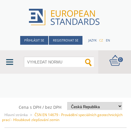
PŘIHLÁSIT SE
REGISTROVAT SE
JAZYK
CZ
EN
0
Cena s DPH / bez DPH
Hlavní stránka
>
ČSN EN 14679 - Provádění speciálních geotechnických
prací - Hloubkové zlepšování zemin