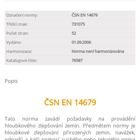
Označení normy:
ČSN EN 14679
Třídící znak:
731075
Počet stran:
52
Vydáno:
01.09.2006
Harmonizace:
Norma není harmonizována
Katalogové číslo:
76587
Popis
ČSN EN 14679
Tato norma zavádí požadavky na provádění
hloubkového zlepšování zemin. Předmětem normy je
hloubkové zlepšování přirozených zemin, navážek,
odpadů a kalů pomocí suchého nebo tekutého pojiva