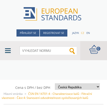
PŘIHLÁSIT SE
REGISTROVAT SE
JAZYK
CZ
EN
0
Cena s DPH / bez DPH
Hlavní stránka
>
ČSN EN 14701-4 - Charakterizace kalů - Filtrační
vlastnosti - Část 4: Stanovení odvodnitelnosti vyvločkovaných kalů