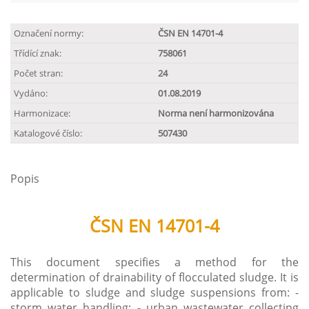
Označení normy:
ČSN EN 14701-4
Třídící znak:
758061
Počet stran:
24
Vydáno:
01.08.2019
Harmonizace:
Norma není harmonizována
Katalogové číslo:
507430
Popis
ČSN EN 14701-4
This document specifies a method for the
determination of drainability of flocculated sludge. It is
applicable to sludge and sludge suspensions from: -
storm water handling; - urban wastewater collecting