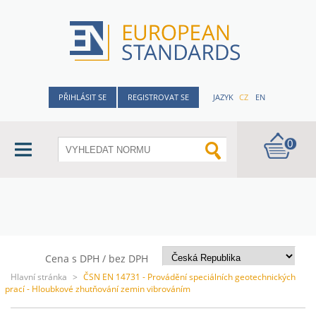
PŘIHLÁSIT SE
REGISTROVAT SE
JAZYK
CZ
EN
0
Cena s DPH / bez DPH
Hlavní stránka
>
ČSN EN 14731 - Provádění speciálních geotechnických
prací - Hloubkové zhutňování zemin vibrováním