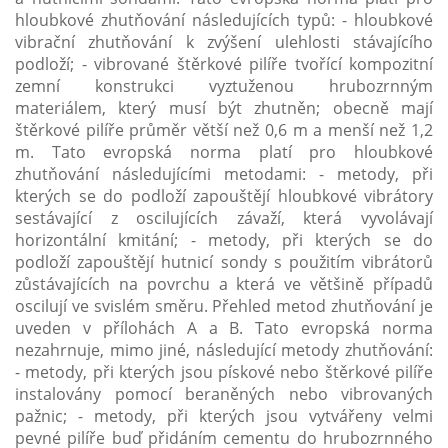
hloubkové zhutňování následujících typů: - hloubkové
vibrační zhutňování k zvýšení ulehlosti stávajícího
podloží; - vibrované štěrkové pilíře tvořící kompozitní
zemní konstrukci vyztuženou hrubozrnným
materiálem, který musí být zhutněn; obecně mají
štěrkové pilíře průměr větší než 0,6 m a menší než 1,2
m. Tato evropská norma platí pro hloubkové
zhutňování následujícími metodami: - metody, při
kterých se do podloží zapouštějí hloubkové vibrátory
sestávající z oscilujících závaží, která vyvolávají
horizontální kmitání; - metody, při kterých se do
podloží zapouštějí hutnicí sondy s použitím vibrátorů
zůstávajících na povrchu a která ve většině případů
oscilují ve svislém směru. Přehled metod zhutňování je
uveden v přílohách A a B. Tato evropská norma
nezahrnuje, mimo jiné, následující metody zhutňování:
- metody, při kterých jsou pískové nebo štěrkové pilíře
instalovány pomocí beraněných nebo vibrovaných
pažnic; - metody, při kterých jsou vytvářeny velmi
pevné pilíře buď přidáním cementu do hrubozrnného