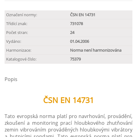
Označení normy:
ČSN EN 14731
Třídící znak:
731078
Počet stran:
24
Vydáno:
01.04.2006
Harmonizace:
Norma není harmonizována
Katalogové číslo:
75379
Popis
ČSN EN 14731
Tato evropská norma platí pro navrhování, provádění,
zkoušení a monitoring prací hloubkového zhutňování
zemin vibrováním prováděných hloubkovými vibrátory
a hutnicími sondami. Tato evropská norma platí pro