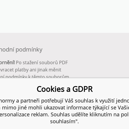
hodní podmínky
ornění!
Po stažení souborů PDF
 vracet platby ani jinak měnit
ční podmínky k těmto souborům.
bnější info zde:
Obchodní
Cookies a GDPR
ínky
ormy a partneři potřebují Váš souhlas k využití jedno
mimo jiné mohli ukazovat informace týkající se Vaš
 práva vyhrazena.
rsonalizace reklam. Souhlas udělíte kliknutím na pol
souhlasím".