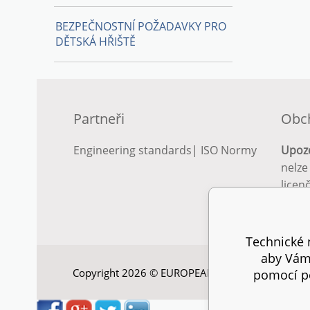
BEZPEČNOSTNÍ POŽADAVKY PRO
DĚTSKÁ HŘIŠTĚ
Partneři
Obc
Engineering standards
|
ISO Normy
Upoz
nelze
licen
Podro
podm
Technické n
aby Vám 
Copyright 2026 © EUROPEAN STANDARD. Všechna
pomocí pe