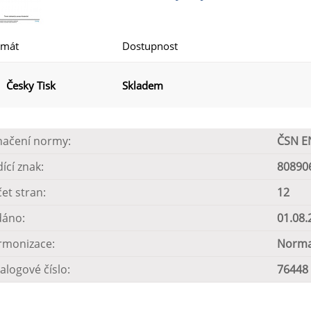
rmát
Dostupnost
Česky Tisk
Skladem
načení normy:
ČSN E
dící znak:
80890
et stran:
12
dáno:
01.08.
rmonizace:
Norma
alogové číslo:
76448