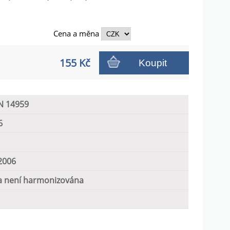
Cena a
měna
155 Kč
Koupit
N 14959
6
2006
 není harmonizována