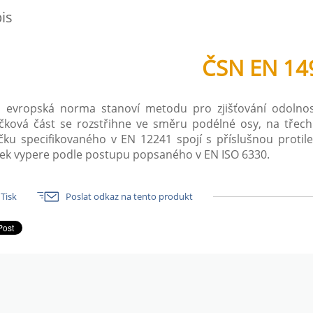
is
ČSN EN 14
o evropská norma stanoví metodu pro zjišťování odolnos
ková část se rozstřihne ve směru podélné osy, na třech
čku specifikovaného v EN 12241 spojí s příslušnou proti
ek vypere podle postupu popsaného v EN ISO 6330.
Tisk
Poslat odkaz na tento produkt