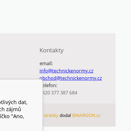
Kontakty
email:
info@technickenormy.cz
obchod@technickenormy.cz
Telefon:
+420 377 387 684
tlivých dat,
ich zájmů
SITEMAP
WWW stránky
dodal
BINARGON.cz
íčko "Ano,