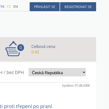
ZYK
CZ
EN
PŘIHLÁSIT SE
REGISTROVAT SE
Celková cena
0
0 Kč
H / bez DPH
Vydáno: 01.08.2006
i proti třepení po praní