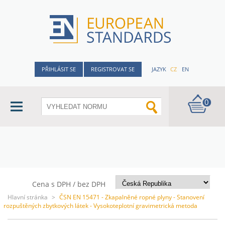
PŘIHLÁSIT SE
REGISTROVAT SE
JAZYK
CZ
EN
0
Cena s DPH / bez DPH
Hlavní stránka
>
ČSN EN 15471 - Zkapalněné ropné plyny - Stanovení
rozpuštěných zbytkových látek - Vysokoteplotní gravimetrická metoda