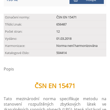
Označení normy:
ČSN EN 15471
Třídící znak:
656487
Počet stran:
12
Vydáno:
01.03.2018
Harmonizace:
Norma není harmonizována
Katalogové číslo:
504414
Popis
ČSN EN 15471
Tato mezinárodní norma specifikuje metodu na
stanovení rozpuštěných zbytkových látek ve
zkapalněných ropných plynech (LPG), které zůstávají ve