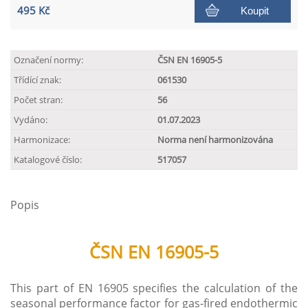
495 Kč
Koupit
Označení normy:
ČSN EN 16905-5
Třídící znak:
061530
Počet stran:
56
Vydáno:
01.07.2023
Harmonizace:
Norma není harmonizována
Katalogové číslo:
517057
Popis
ČSN EN 16905-5
This part of EN 16905 specifies the calculation of the
seasonal performance factor for gas-fired endothermic