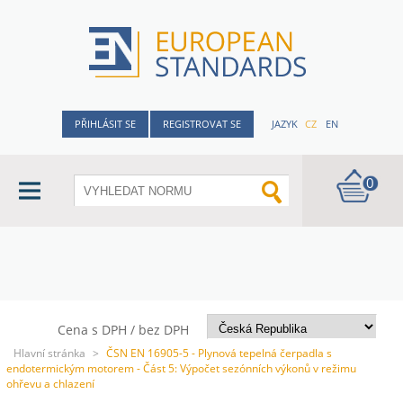
PŘIHLÁSIT SE
REGISTROVAT SE
JAZYK
CZ
EN
0
Cena s DPH / bez DPH
Hlavní stránka
>
ČSN EN 16905-5 - Plynová tepelná čerpadla s
endotermickým motorem - Část 5: Výpočet sezónních výkonů v režimu
ohřevu a chlazení