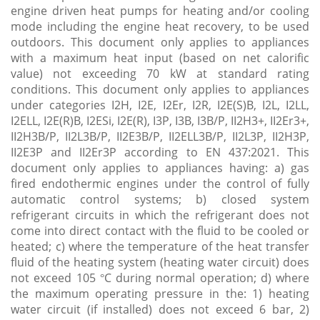
engine driven heat pumps for heating and/or cooling
mode including the engine heat recovery, to be used
outdoors. This document only applies to appliances
with a maximum heat input (based on net calorific
value) not exceeding 70 kW at standard rating
conditions. This document only applies to appliances
under categories I2H, I2E, I2Er, I2R, I2E(S)B, I2L, I2LL,
I2ELL, I2E(R)B, I2ESi, I2E(R), I3P, I3B, I3B/P, II2H3+, II2Er3+,
II2H3B/P, II2L3B/P, II2E3B/P, II2ELL3B/P, II2L3P, II2H3P,
II2E3P and II2Er3P according to EN 437:2021. This
document only applies to appliances having: a) gas
fired endothermic engines under the control of fully
automatic control systems; b) closed system
refrigerant circuits in which the refrigerant does not
come into direct contact with the fluid to be cooled or
heated; c) where the temperature of the heat transfer
fluid of the heating system (heating water circuit) does
not exceed 105 °C during normal operation; d) where
the maximum operating pressure in the: 1) heating
water circuit (if installed) does not exceed 6 bar, 2)