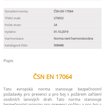
Označení normy:
ČSN EN 17064
Třídící znak:
273022
Počet stran:
24
Vydáno:
01.10.2019
Harmonizace:
Norma není harmonizována
Katalogové číslo:
508488
Popis
ČSN EN 17064
Tato evropská norma stanovuje bezpečnostní
požadavky pro prevenci a pro boj s požárem zařízení
osobních lanových drah. Tato norma stanovuje
bezpečnostní principy pro prevenci požáru a pro boj s