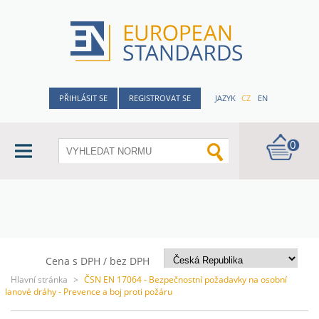
PŘIHLÁSIT SE
REGISTROVAT SE
JAZYK
CZ
EN
0
Cena s DPH / bez DPH
Hlavní stránka
>
ČSN EN 17064 - Bezpečnostní požadavky na osobní
lanové dráhy - Prevence a boj proti požáru