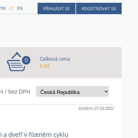
ZYK
CZ
EN
PŘIHLÁSIT SE
REGISTROVAT SE
Celková cena
0
0 Kč
H / bez DPH
Vydáno: 01.03.2022
n a dveří v řízeném cyklu