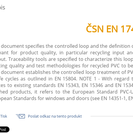
is
ČSN EN 17
 document specifies the controlled loop and the definition
vant for product quality, in particular recycling input 
ut. Traceability tools are specified to characterize this lo
ting quality and test methodologies for recycled PVC to b
 document establishes the controlled loop treatment of PVC
ife cycles as outlined in EN 15804. NOTE 1 - With regar
tes to existing standards EN 15343, EN 15346 and EN 1534
ished products, it refers to the European Standard PVC-
pean Standards for windows and doors (see EN 14351-1, EN
Tisk
Poslat odkaz na tento produkt