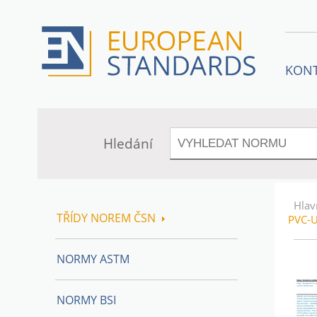
KON
Hledání
Hlav
TŘÍDY NOREM ČSN
PVC-U
NORMY ASTM
NORMY BSI