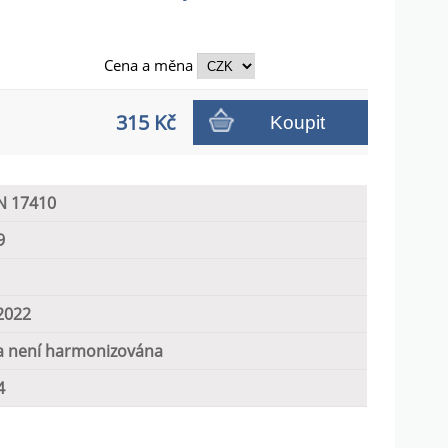
Cena a
měna
315 Kč
Koupit
N 17410
9
2022
 není harmonizována
4