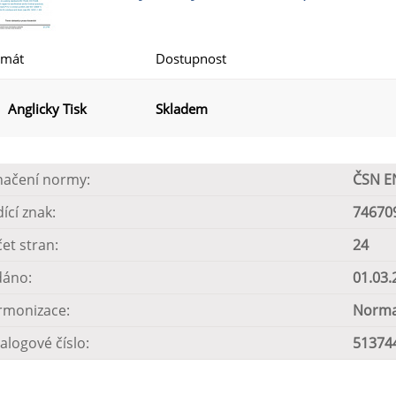
rmát
Dostupnost
Anglicky Tisk
Skladem
načení normy:
ČSN E
dící znak:
74670
et stran:
24
dáno:
01.03.
rmonizace:
Norma
alogové číslo:
51374