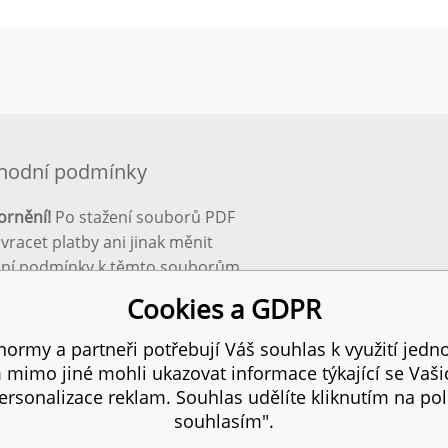
hodní podmínky
ornění!
Po stažení souborů PDF
 vracet platby ani jinak měnit
ční podmínky k těmto souborům.
bnější info zde:
Obchodní
Cookies a GDPR
ínky
ormy a partneři potřebují Váš souhlas k využití jedno
mimo jiné mohli ukazovat informace týkající se Vaš
 práva vyhrazena.
SI
rsonalizace reklam. Souhlas udělíte kliknutím na pol
souhlasím".