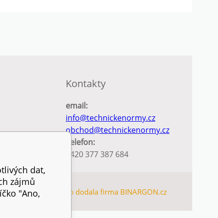
Kontakty
email:
info@technickenormy.cz
obchod@technickenormy.cz
Telefon:
+420 377 387 684
tlivých dat,
ich zájmů
TEMAP
Tento eshop dodala firma
BINARGON.cz
íčko "Ano,