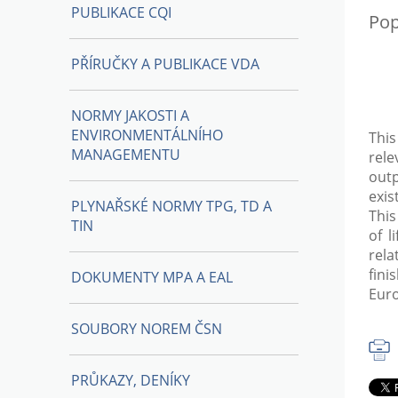
PUBLIKACE CQI
Pop
PŘÍRUČKY A PUBLIKACE VDA
NORMY JAKOSTI A
ENVIRONMENTÁLNÍHO
This
MANAGEMENTU
rele
outp
exis
PLYNAŘSKÉ NORMY TPG, TD A
This
TIN
of l
rela
fin
DOKUMENTY MPA A EAL
Euro
SOUBORY NOREM ČSN
PRŮKAZY, DENÍKY