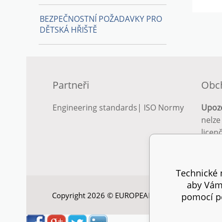
BEZPEČNOSTNÍ POŽADAVKY PRO
DĚTSKÁ HŘIŠTĚ
Partneři
Obc
Engineering standards
|
ISO Normy
Upoz
nelze
licen
Podro
podm
Technické n
aby Vám 
Copyright 2026 © EUROPEAN STANDARD. Všechna
pomocí pe