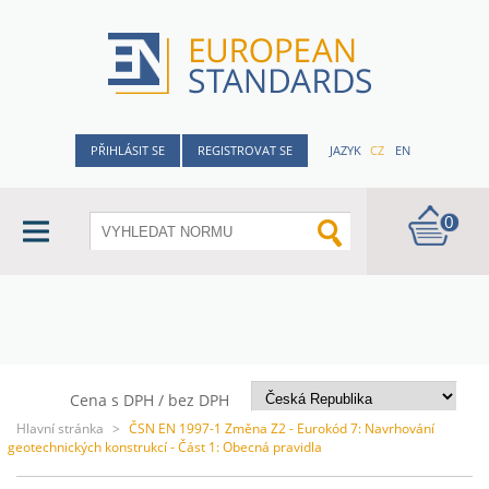
PŘIHLÁSIT SE
REGISTROVAT SE
JAZYK
CZ
EN
0
Cena s DPH / bez DPH
Hlavní stránka
>
ČSN EN 1997-1 Změna Z2 - Eurokód 7: Navrhování
geotechnických konstrukcí - Část 1: Obecná pravidla