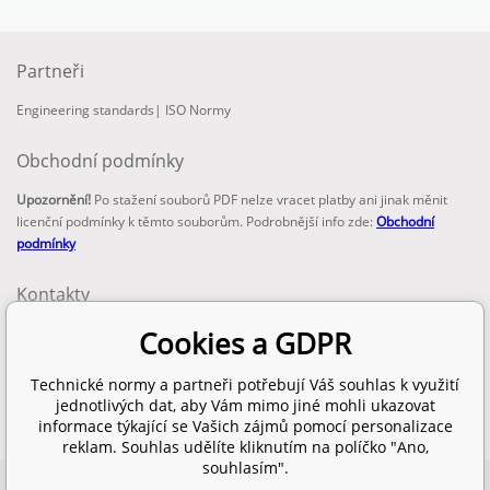
Partneři
Engineering standards
|
ISO Normy
Obchodní podmínky
Upozornění!
Po stažení souborů PDF nelze vracet platby ani jinak měnit
licenční podmínky k těmto souborům. Podrobnější info zde:
Obchodní
podmínky
Kontakty
email:
Cookies a GDPR
info@technickenormy.cz
obchod@technickenormy.cz
Technické normy a partneři potřebují Váš souhlas k využití
Telefon:
jednotlivých dat, aby Vám mimo jiné mohli ukazovat
+420 377 387 684
informace týkající se Vašich zájmů pomocí personalizace
reklam. Souhlas udělíte kliknutím na políčko "Ano,
souhlasím".