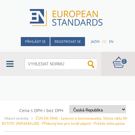
PŘIHLÁSIT SE
REGISTROVAT SE
JAZYK
CZ
EN
0
Cena s DPH / bez DPH
Hlavní stránka
>
ČSN EN 3946 - Letectví a kosmonautika: Slitina niklu Nl-
B15701 (NiPd34Au30) - Přídavný kov pro tvrdé pájení - Prášek nebo pasta