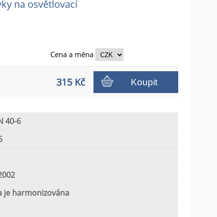
vky na osvětlovací
Cena a
měna
315 Kč
Koupit
N 40-6
6
2002
 je harmonizována