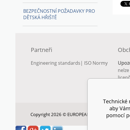
BEZPEČNOSTNÍ POŽADAVKY PRO
DĚTSKÁ HŘIŠTĚ
Partneři
Obc
Engineering standards
|
ISO Normy
Upoz
nelze
licen
Podro
podm
Technické n
aby Vám 
Copyright 2026 © EUROPEAN STANDARD. Všechna
pomocí pe