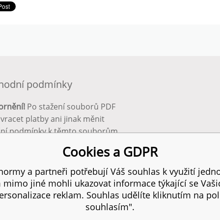
hodní podmínky
ornění!
Po stažení souborů PDF
 vracet platby ani jinak měnit
ční podmínky k těmto souborům.
bnější info zde:
Obchodní
Cookies a GDPR
ínky
ormy a partneři potřebují Váš souhlas k využití jedno
mimo jiné mohli ukazovat informace týkající se Vaš
 práva vyhrazena.
SIT
rsonalizace reklam. Souhlas udělíte kliknutím na pol
souhlasím".