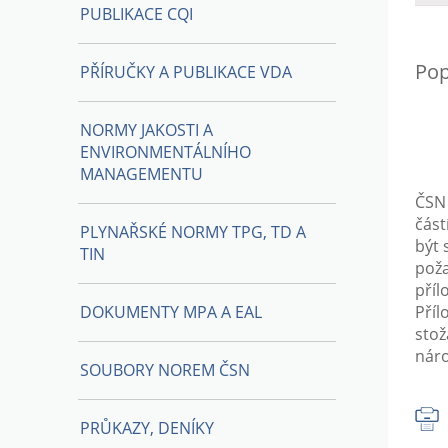
PUBLIKACE CQI
Pop
PŘÍRUČKY A PUBLIKACE VDA
NORMY JAKOSTI A
ENVIRONMENTÁLNÍHO
MANAGEMENTU
ČSN 
část
PLYNAŘSKÉ NORMY TPG, TD A
být 
TIN
poža
příl
DOKUMENTY MPA A EAL
Příl
stož
náro
SOUBORY NOREM ČSN
PRŮKAZY, DENÍKY