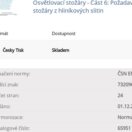
Osvětlovací stožáry - Část 6: Požada
stožáry z hliníkových slitin
rmát
Dostupnost
Česky Tisk
Skladem
načení normy:
ČSN E
dící znak:
73209
et stran:
24
dáno:
01.12.
rmonizace:
Norma
alogové číslo:
65951