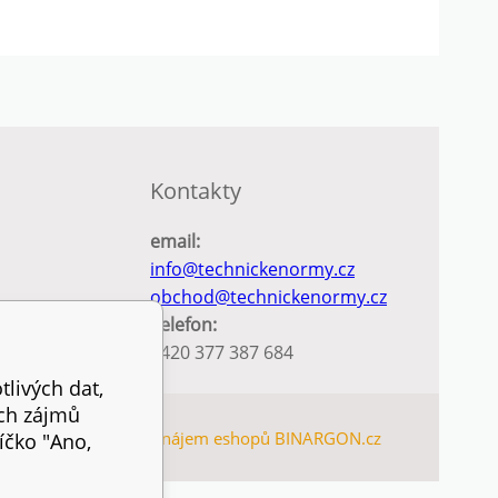
Kontakty
email:
info@technickenormy.cz
obchod@technickenormy.cz
Telefon:
+420 377 387 684
tlivých dat,
ich zájmů
EMAP
Tvorba a pronájem eshopů
BINARGON.cz
íčko "Ano,