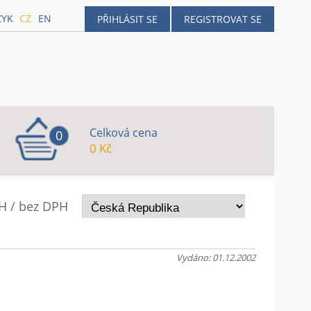
ZYK
CZ
EN
PŘIHLÁSIT SE
REGISTROVAT SE
Celková cena
0
0 Kč
H / bez DPH
Vydáno: 01.12.2002