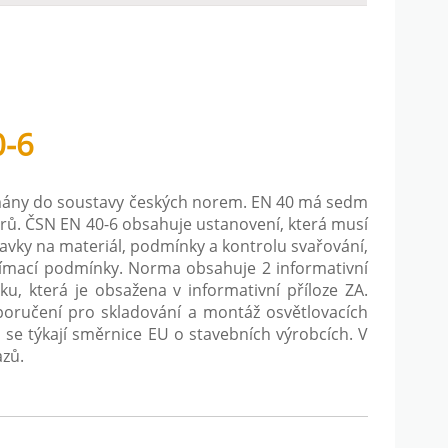
0-6
ímány do soustavy českých norem. EN 40 má sedm
árů. ČSN EN 40-6 obsahuje ustanovení, která musí
davky na materiál, podmínky a kontrolu svařování,
ejímací podmínky. Norma obsahuje 2 informativní
ku, která je obsažena v informativní příloze ZA.
oporučení pro skladování a montáž osvětlovacích
á se týkají směrnice EU o stavebních výrobcích. V
azů.