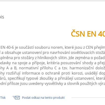
is
ČSN EN 4
EN 40-6 je součástí souboru norem, které jsou z CEN přej
í a obsahuje ustanovení pro navrhování osvětlovacích stož
splněna pro stožáry z hliníkových slitin. Jde zejména o poža
davky na spoje a přípoje, kritéria posuzování shody a př
ohy A a B, normativní přílohu C a tzv. harmonizační dolož
ohy rozšiřují informace o ochraně proti korozi, uvádějí d
árů, specifikují typové zkoušky a přinášejí ustanovení, kter
dní příloze jsou uvedeny vysvětlivky a slovník použitých výr
Tisk
Poslat odkaz na tento produkt