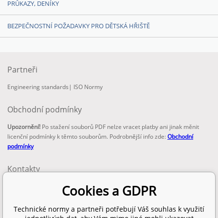
PRŮKAZY, DENÍKY
BEZPEČNOSTNÍ POŽADAVKY PRO DĚTSKÁ HŘIŠTĚ
Partneři
Engineering standards
|
ISO Normy
Obchodní podmínky
Upozornění!
Po stažení souborů PDF nelze vracet platby ani jinak měnit
licenční podmínky k těmto souborům. Podrobnější info zde:
Obchodní
podmínky
Kontakty
email:
Cookies a GDPR
info@technickenormy.cz
obchod@technickenormy.cz
Technické normy a partneři potřebují Váš souhlas k využití
Telefon: