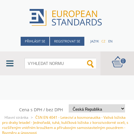
PŘIHLÁSIT SE
REGISTROVAT SE
JAZYK
CZ
EN
0
Cena s DPH / bez DPH
Hlavní stránka
>
ČSN EN 4041 - Letectví a kosmonautika - Valivá ložiska
pro draky letadel - Jednořadá, tuhá, kuličková ložiska z korozivzdorné oceli, s
rozšířeným vnitřním kroužkem a přírubovým samostavitelným pouzdrem -
Rozměry a únosnosti