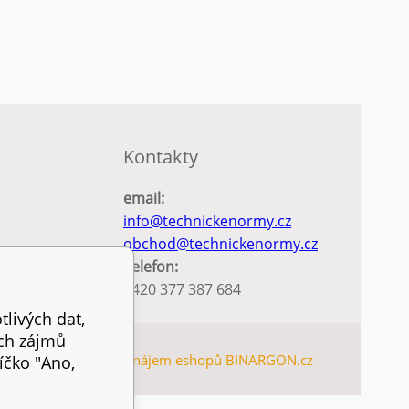
Kontakty
email:
info@technickenormy.cz
obchod@technickenormy.cz
Telefon:
+420 377 387 684
tlivých dat,
ich zájmů
EMAP
Tvorba a pronájem eshopů
BINARGON.cz
íčko "Ano,