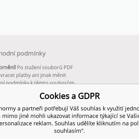
hodní podmínky
ornění!
Po stažení souborů PDF
 vracet platby ani jinak měnit
ční podmínky k těmto souborům.
bnější info zde:
Obchodní
Cookies a GDPR
ínky
ormy a partneři potřebují Váš souhlas k využití jedno
mimo jiné mohli ukazovat informace týkající se Vaš
 práva vyhrazena.
SIT
rsonalizace reklam. Souhlas udělíte kliknutím na pol
souhlasím".