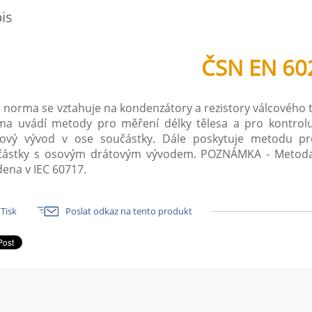
is
ČSN EN 60
 norma se vztahuje na kondenzátory a rezistory válcového tv
ma uvádí metody pro měření délky tělesa a pro kontrol
tový vývod v ose součástky. Dále poskytuje metodu pr
částky s osovým drátovým vývodem. POZNÁMKA - Metoda 
ena v IEC 60717.
Tisk
Poslat odkaz na tento produkt