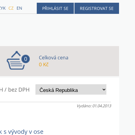
ZYK
CZ
EN
PŘIHLÁSIT SE
REGISTROVAT SE
Celková cena
0
0 Kč
H / bez DPH
Vydáno: 01.04.2013
 s vývody v ose