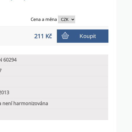
Cena a
měna
211 Kč
Koupit
N 60294
7
2013
 není harmonizována