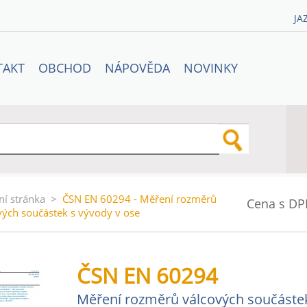
JA
TAKT
OBCHOD
NÁPOVĚDA
NOVINKY
ní stránka
>
ČSN EN 60294 - Měření rozměrů
Cena s DP
vých součástek s vývody v ose
ČSN EN 60294
Měření rozměrů válcových součástek