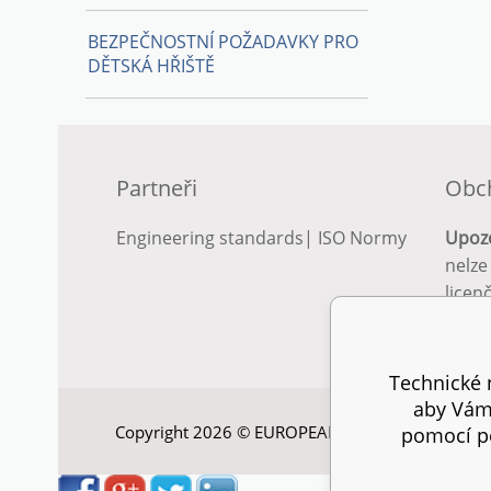
BEZPEČNOSTNÍ POŽADAVKY PRO
DĚTSKÁ HŘIŠTĚ
Partneři
Obc
Engineering standards
|
ISO Normy
Upoz
nelze
licen
Podro
podm
Technické n
aby Vám 
Copyright 2026 © EUROPEAN STANDARD. Všechna
pomocí pe