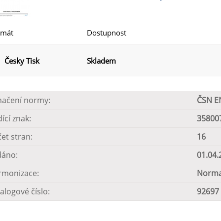
rmát
Dostupnost
Česky Tisk
Skladem
načení normy:
ČSN E
dící znak:
35800
et stran:
16
dáno:
01.04.
rmonizace:
Norma
alogové číslo:
92697