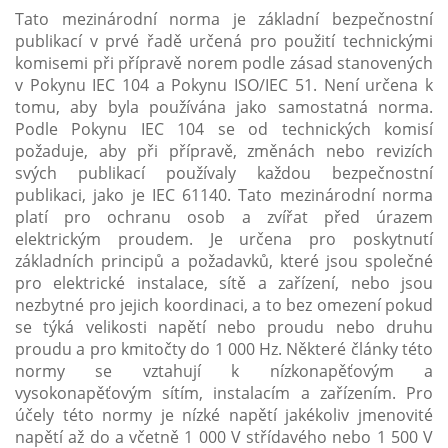
Tato mezinárodní norma je základní bezpečnostní
publikací v prvé řadě určená pro použití technickými
komisemi při přípravě norem podle zásad stanovených
v Pokynu IEC 104 a Pokynu ISO/IEC 51. Není určena k
tomu, aby byla používána jako samostatná norma.
Podle Pokynu IEC 104 se od technických komisí
požaduje, aby při přípravě, změnách nebo revizích
svých publikací používaly každou bezpečnostní
publikaci, jako je IEC 61140. Tato mezinárodní norma
platí pro ochranu osob a zvířat před úrazem
elektrickým proudem. Je určena pro poskytnutí
základních principů a požadavků, které jsou společné
pro elektrické instalace, sítě a zařízení, nebo jsou
nezbytné pro jejich koordinaci, a to bez omezení pokud
se týká velikosti napětí nebo proudu nebo druhu
proudu a pro kmitočty do 1 000 Hz. Některé články této
normy se vztahují k nízkonapěťovým a
vysokonapěťovým sítím, instalacím a zařízením. Pro
účely této normy je nízké napětí jakékoliv jmenovité
napětí až do a včetně 1 000 V střídavého nebo 1 500 V