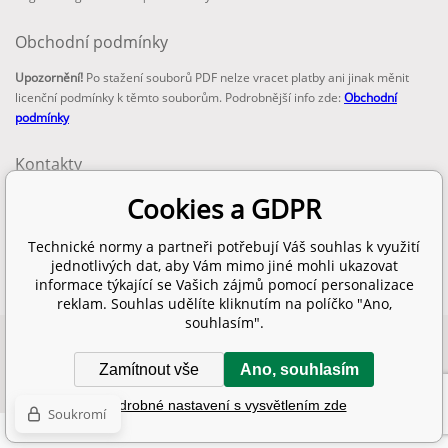
Obchodní podmínky
Upozornění!
Po stažení souborů PDF nelze vracet platby ani jinak měnit
licenční podmínky k těmto souborům. Podrobnější info zde:
Obchodní
podmínky
Kontakty
email:
Cookies a GDPR
info@technickenormy.cz
obchod@technickenormy.cz
Technické normy a partneři potřebují Váš souhlas k využití
Telefon:
jednotlivých dat, aby Vám mimo jiné mohli ukazovat
+420 377 387 684
informace týkající se Vašich zájmů pomocí personalizace
reklam. Souhlas udělíte kliknutím na políčko "Ano,
souhlasím".
Copyright 2026 © EUROPEAN STANDARD. Všechna práva vyhrazena.
Zamítnout vše
Ano, souhlasím
SITEMAP
Tento eshop dodala firma
BINARGON.cz
Podrobné nastavení s vysvětlením zde
Soukromí