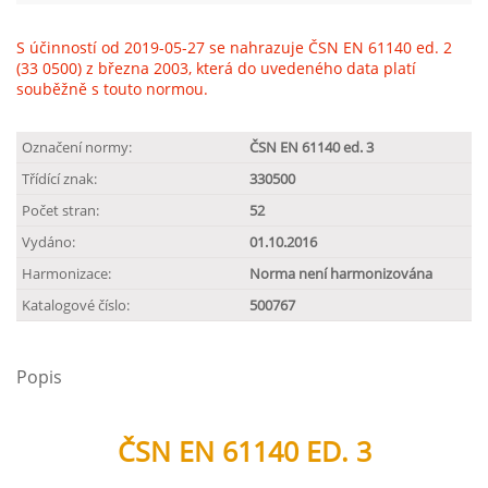
S účinností od 2019-05-27 se nahrazuje ČSN EN 61140 ed. 2
(33 0500) z března 2003, která do uvedeného data platí
souběžně s touto normou.
Označení normy:
ČSN EN 61140 ed. 3
Třídící znak:
330500
Počet stran:
52
Vydáno:
01.10.2016
Harmonizace:
Norma není harmonizována
Katalogové číslo:
500767
Popis
ČSN EN 61140 ED. 3