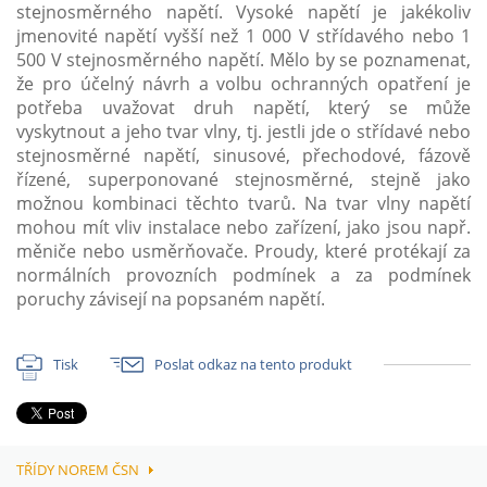
stejnosměrného napětí. Vysoké napětí je jakékoliv
jmenovité napětí vyšší než 1 000 V střídavého nebo 1
500 V stejnosměrného napětí. Mělo by se poznamenat,
že pro účelný návrh a volbu ochranných opatření je
potřeba uvažovat druh napětí, který se může
vyskytnout a jeho tvar vlny, tj. jestli jde o střídavé nebo
stejnosměrné napětí, sinusové, přechodové, fázově
řízené, superponované stejnosměrné, stejně jako
možnou kombinaci těchto tvarů. Na tvar vlny napětí
mohou mít vliv instalace nebo zařízení, jako jsou např.
měniče nebo usměrňovače. Proudy, které protékají za
normálních provozních podmínek a za podmínek
poruchy závisejí na popsaném napětí.
Tisk
Poslat odkaz na tento produkt
TŘÍDY NOREM ČSN