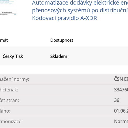
Automatizace dodávky elektrické ene
přenosových systémů po distribučním
Kódovací pravidlo A-XDR
rmát
Dostupnost
Česky Tisk
Skladem
načení normy:
ČSN E
dící znak:
33476
et stran:
36
dáno:
01.06.
rmonizace:
Norma