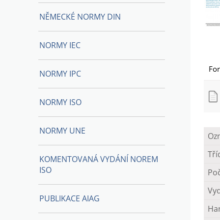
NĚMECKÉ NORMY DIN
NORMY IEC
Fo
NORMY IPC
NORMY ISO
NORMY UNE
Oz
Tří
KOMENTOVANÁ VYDÁNÍ NOREM
ISO
Poč
Vy
PUBLIKACE AIAG
Ha