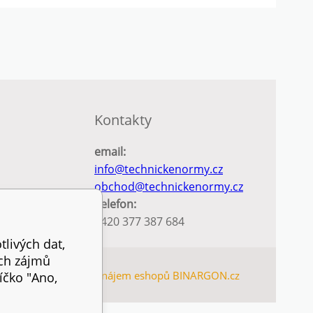
Kontakty
email:
info@technickenormy.cz
obchod@technickenormy.cz
Telefon:
+420 377 387 684
tlivých dat,
ich zájmů
EMAP
Tvorba a pronájem eshopů
BINARGON.cz
íčko "Ano,