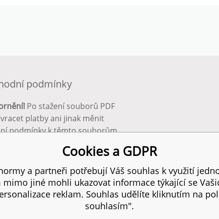
hodní podmínky
ornění!
Po stažení souborů PDF
 vracet platby ani jinak měnit
ční podmínky k těmto souborům.
bnější info zde:
Obchodní
Cookies a GDPR
ínky
ormy a partneři potřebují Váš souhlas k využití jedno
mimo jiné mohli ukazovat informace týkající se Vaš
 práva vyhrazena.
SIT
rsonalizace reklam. Souhlas udělíte kliknutím na pol
souhlasím".