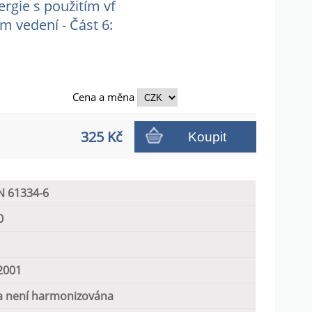
rgie s použitím vf
 vedení - Část 6:
Cena a
měna
325 Kč
Koupit
N 61334-6
0
2001
 není harmonizována