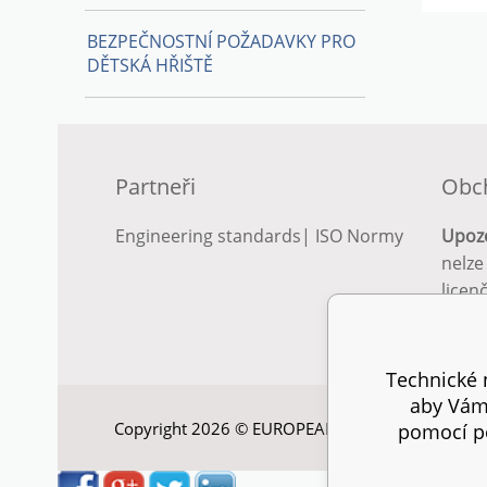
BEZPEČNOSTNÍ POŽADAVKY PRO
DĚTSKÁ HŘIŠTĚ
Partneři
Obc
Engineering standards
|
ISO Normy
Upoz
nelze
licen
Podro
podm
Technické n
aby Vám 
Copyright 2026 © EUROPEAN STANDARD. Všechna
pomocí pe