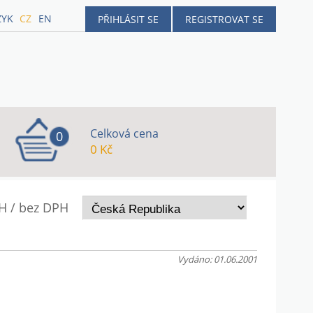
ZYK
CZ
EN
PŘIHLÁSIT SE
REGISTROVAT SE
Celková cena
0
0 Kč
H / bez DPH
Vydáno: 01.06.2001