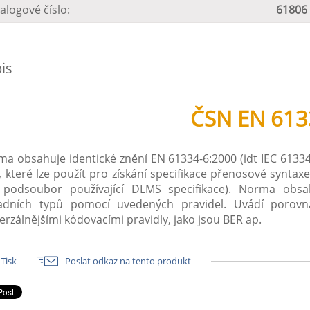
alogové číslo:
61806
is
ČSN EN 613
a obsahuje identické znění EN 61334-6:2000 (idt IEC 61334
 které lze použít pro získání specifikace přenosové syntaxe
 podsoubor používající DLMS specifikace). Norma obsah
ladních typů pomocí uvedených pravidel. Uvádí porovná
erzálnějšími kódovacími pravidly, jako jsou BER ap.
Tisk
Poslat odkaz na tento produkt