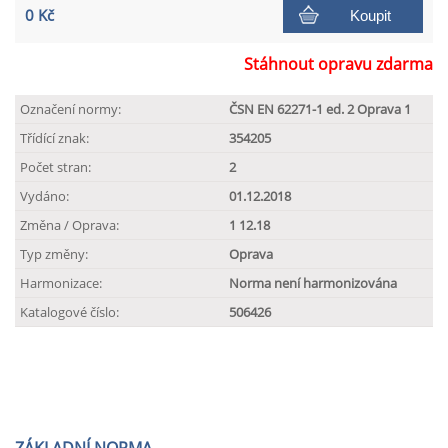
0 Kč
Koupit
Stáhnout opravu zdarma
Označení normy:
ČSN EN 62271-1 ed. 2 Oprava 1
Třídící znak:
354205
Počet stran:
2
Vydáno:
01.12.2018
Změna / Oprava:
1 12.18
Typ změny:
Oprava
Harmonizace:
Norma není harmonizována
Katalogové číslo:
506426