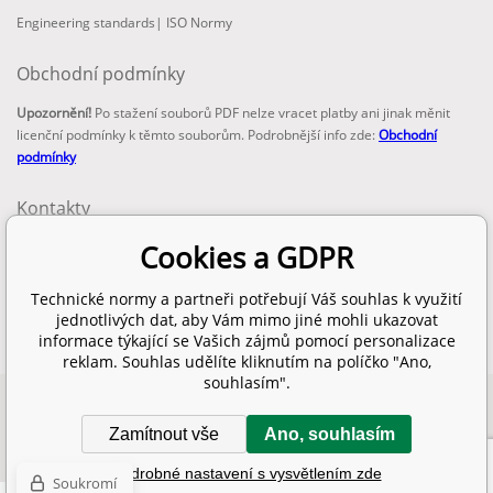
Engineering standards
|
ISO Normy
Obchodní podmínky
Upozornění!
Po stažení souborů PDF nelze vracet platby ani jinak měnit
licenční podmínky k těmto souborům. Podrobnější info zde:
Obchodní
podmínky
Kontakty
email:
Cookies a GDPR
info@technickenormy.cz
obchod@technickenormy.cz
Technické normy a partneři potřebují Váš souhlas k využití
Telefon:
jednotlivých dat, aby Vám mimo jiné mohli ukazovat
+420 377 387 684
informace týkající se Vašich zájmů pomocí personalizace
reklam. Souhlas udělíte kliknutím na políčko "Ano,
souhlasím".
Copyright 2026 © EUROPEAN STANDARD. Všechna práva vyhrazena.
Zamítnout vše
Ano, souhlasím
SITEMAP
WWW stránky
dodal
BINARGON.cz
Podrobné nastavení s vysvětlením zde
Soukromí