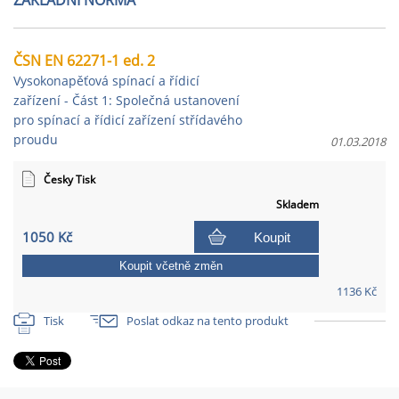
ZÁKLADNÍ NORMA
ČSN EN 62271-1 ed. 2
Vysokonapěťová spínací a řídicí
zařízení - Část 1: Společná ustanovení
pro spínací a řídicí zařízení střídavého
proudu
01.03.2018
Česky Tisk
Skladem
1050 Kč
Koupit
Koupit včetně změn
1136 Kč
Tisk
Poslat odkaz na tento produkt