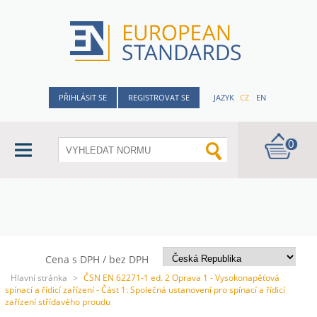
PŘIHLÁSIT SE
REGISTROVAT SE
JAZYK
CZ
EN
0
Cena s DPH / bez DPH
Hlavní stránka
>
ČSN EN 62271-1 ed. 2 Oprava 1 - Vysokonapěťová
spínací a řídicí zařízení - Část 1: Společná ustanovení pro spínací a řídicí
zařízení střídavého proudu