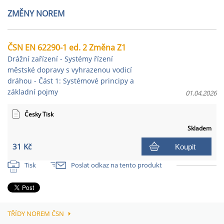
ZMĚNY NOREM
ČSN EN 62290-1 ed. 2 Změna Z1
Drážní zařízení - Systémy řízení
městské dopravy s vyhrazenou vodicí
dráhou - Část 1: Systémové principy a
základní pojmy
01.04.2026
Česky Tisk
Skladem
31 Kč
Koupit
Tisk
Poslat odkaz na tento produkt
TŘÍDY NOREM ČSN