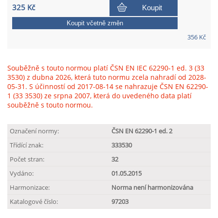
325 Kč
Koupit
Koupit včetně změn
356 Kč
Souběžně s touto normou platí ČSN EN IEC 62290-1 ed. 3 (33
3530) z dubna 2026, která tuto normu zcela nahradí od 2028-
05-31. S účinností od 2017-08-14 se nahrazuje ČSN EN 62290-
1 (33 3530) ze srpna 2007, která do uvedeného data platí
souběžně s touto normou.
Označení normy:
ČSN EN 62290-1 ed. 2
Třídící znak:
333530
Počet stran:
32
Vydáno:
01.05.2015
Harmonizace:
Norma není harmonizována
Katalogové číslo:
97203