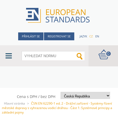
PŘIHLÁSIT SE
REGISTROVAT SE
JAZYK
CZ
EN
0
Cena s DPH / bez DPH
Hlavní stránka
>
ČSN EN 62290-1 ed. 2 - Drážní zařízení - Systémy řízení
městské dopravy s vyhrazenou vodicí dráhou - Část 1: Systémové principy a
základní pojmy