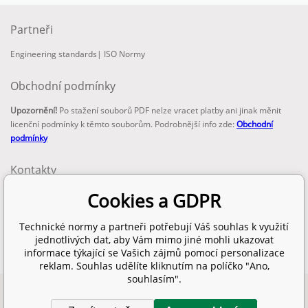
Partneři
Engineering standards
|
ISO Normy
Obchodní podmínky
Upozornění!
Po stažení souborů PDF nelze vracet platby ani jinak měnit
licenční podmínky k těmto souborům. Podrobnější info zde:
Obchodní
podmínky
Kontakty
email:
Cookies a GDPR
info@technickenormy.cz
obchod@technickenormy.cz
Technické normy a partneři potřebují Váš souhlas k využití
Telefon:
jednotlivých dat, aby Vám mimo jiné mohli ukazovat
+420 377 387 684
informace týkající se Vašich zájmů pomocí personalizace
reklam. Souhlas udělíte kliknutím na políčko "Ano,
souhlasím".
Copyright 2026 © EUROPEAN STANDARD. Všechna práva vyhrazena.