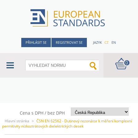
PŘIHLÁSIT SE
REGISTROVAT SE
JAZYK
CZ
EN
0
Cena s DPH / bez DPH
Hlavní stránka
>
ČSN EN 62562 - Dutinový rezonátor k měření komplexní
permitivity nízkoztrátových dielektrických desek