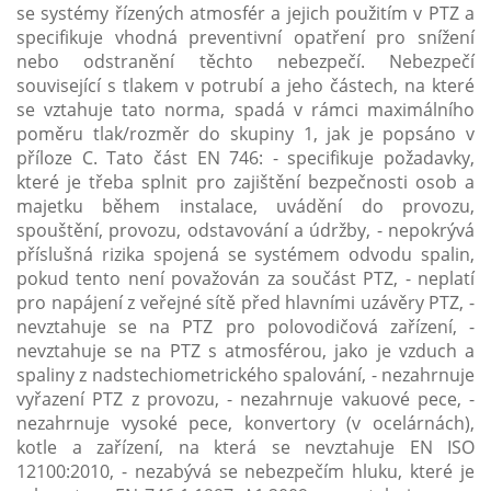
se systémy řízených atmosfér a jejich použitím v PTZ a
specifikuje vhodná preventivní opatření pro snížení
nebo odstranění těchto nebezpečí. Nebezpečí
související s tlakem v potrubí a jeho částech, na které
se vztahuje tato norma, spadá v rámci maximálního
poměru tlak/rozměr do skupiny 1, jak je popsáno v
příloze C. Tato část EN 746: - specifikuje požadavky,
které je třeba splnit pro zajištění bezpečnosti osob a
majetku během instalace, uvádění do provozu,
spouštění, provozu, odstavování a údržby, - nepokrývá
příslušná rizika spojená se systémem odvodu spalin,
pokud tento není považován za součást PTZ, - neplatí
pro napájení z veřejné sítě před hlavními uzávěry PTZ, -
nevztahuje se na PTZ pro polovodičová zařízení, -
nevztahuje se na PTZ s atmosférou, jako je vzduch a
spaliny z nadstechiometrického spalování, - nezahrnuje
vyřazení PTZ z provozu, - nezahrnuje vakuové pece, -
nezahrnuje vysoké pece, konvertory (v ocelárnách),
kotle a zařízení, na která se nevztahuje EN ISO
12100:2010, - nezabývá se nebezpečím hluku, které je