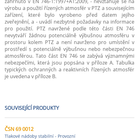
zahrnuto v EN 746-1:1997+A1:2009, - nevztahuje se na
výrobu a použití řízených atmosfér v PTZ a souvisejícím
zařízení, které bylo vyrobeno před datem jejího
zveřejnění, a - uvádí nezbytné požadavky na informace
pro použití. PTZ navržené podle této části EN 746
nevytváří žádnou potenciálně výbušnou atmosféru v
prostoru kolem PTZ a není navrženo pro umístění v
prostředí s potenciálně výbušnou nebo nebezpečnou
atmosférou. Tato část EN 746 se zabývá významnými
nebezpečími, která jsou popsána v příloze A. Tabulka
typických ochranných a reaktivních řízených atmosfér
je uvedena v příloze B.
SOUVISEJÍCÍ PRODUKTY
ČSN 69 0012
Tlakové nádoby stabilní - Provozní