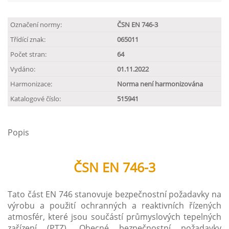
Označení normy:
ČSN EN 746-3
Třídící znak:
065011
Počet stran:
64
Vydáno:
01.11.2022
Harmonizace:
Norma není harmonizována
Katalogové číslo:
515941
Popis
ČSN EN 746-3
Tato část EN 746 stanovuje bezpečnostní požadavky na
výrobu a použití ochranných a reaktivních řízených
atmosfér, které jsou součástí průmyslových tepelných
zařízení (PTZ). Obecné bezpečnostní požadavky