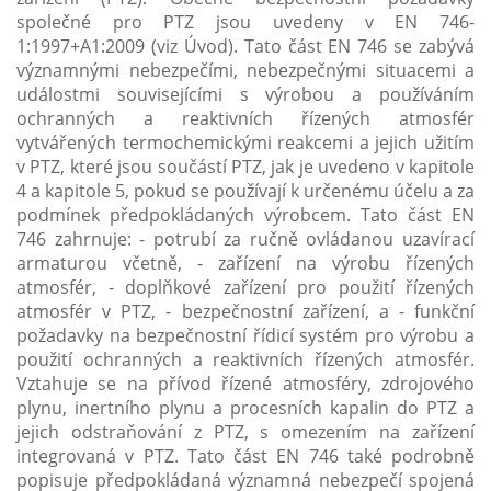
společné pro PTZ jsou uvedeny v EN 746-
1:1997+A1:2009 (viz Úvod). Tato část EN 746 se zabývá
významnými nebezpečími, nebezpečnými situacemi a
událostmi souvisejícími s výrobou a používáním
ochranných a reaktivních řízených atmosfér
vytvářených termochemickými reakcemi a jejich užitím
v PTZ, které jsou součástí PTZ, jak je uvedeno v kapitole
4 a kapitole 5, pokud se používají k určenému účelu a za
podmínek předpokládaných výrobcem. Tato část EN
746 zahrnuje: - potrubí za ručně ovládanou uzavírací
armaturou včetně, - zařízení na výrobu řízených
atmosfér, - doplňkové zařízení pro použití řízených
atmosfér v PTZ, - bezpečnostní zařízení, a - funkční
požadavky na bezpečnostní řídicí systém pro výrobu a
použití ochranných a reaktivních řízených atmosfér.
Vztahuje se na přívod řízené atmosféry, zdrojového
plynu, inertního plynu a procesních kapalin do PTZ a
jejich odstraňování z PTZ, s omezením na zařízení
integrovaná v PTZ. Tato část EN 746 také podrobně
popisuje předpokládaná významná nebezpečí spojená