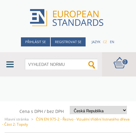
PŘIHLÁSIT SE
REGISTROVAT SE
JAZYK
CZ
EN
0
Cena s DPH / bez DPH
Hlavní stránka
>
ČSN EN 975-2 - Řezivo - Vizuální třídění listnatého dřeva
- Část 2: Topoly