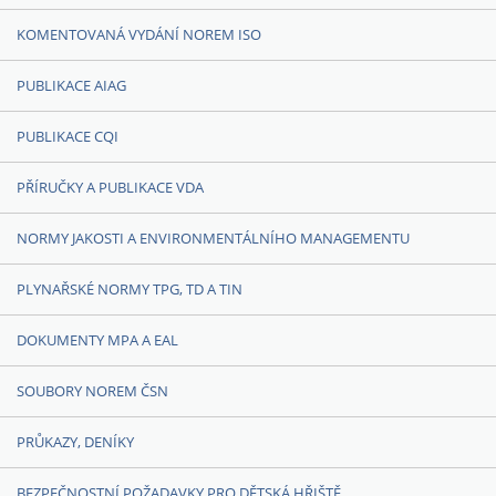
KOMENTOVANÁ VYDÁNÍ NOREM ISO
PUBLIKACE AIAG
PUBLIKACE CQI
PŘÍRUČKY A PUBLIKACE VDA
NORMY JAKOSTI A ENVIRONMENTÁLNÍHO MANAGEMENTU
PLYNAŘSKÉ NORMY TPG, TD A TIN
DOKUMENTY MPA A EAL
SOUBORY NOREM ČSN
PRŮKAZY, DENÍKY
BEZPEČNOSTNÍ POŽADAVKY PRO DĚTSKÁ HŘIŠTĚ