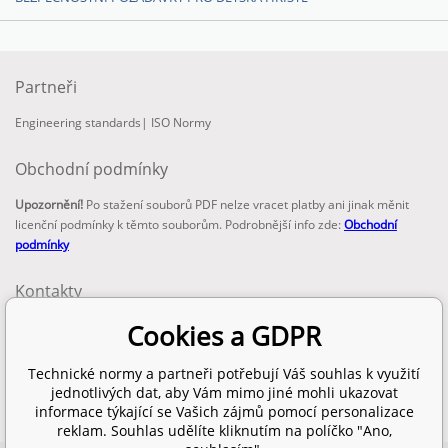
Partneři
Engineering standards
|
ISO Normy
Obchodní podmínky
Upozornění!
Po stažení souborů PDF nelze vracet platby ani jinak měnit
licenční podmínky k těmto souborům. Podrobnější info zde:
Obchodní
podmínky
Kontakty
email:
Cookies a GDPR
info@technickenormy.cz
obchod@technickenormy.cz
Technické normy a partneři potřebují Váš souhlas k využití
Telefon:
jednotlivých dat, aby Vám mimo jiné mohli ukazovat
+420 377 387 684
informace týkající se Vašich zájmů pomocí personalizace
reklam. Souhlas udělíte kliknutím na políčko "Ano,