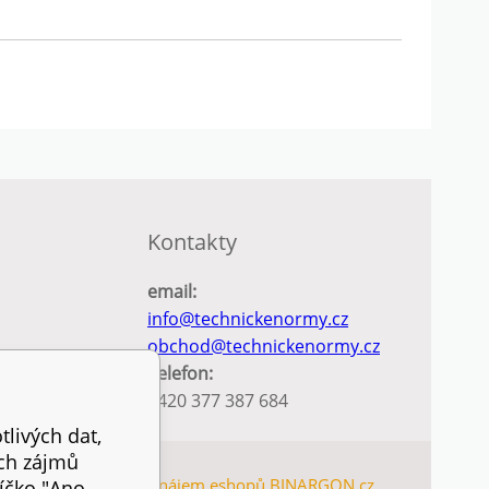
Kontakty
email:
info@technickenormy.cz
obchod@technickenormy.cz
Telefon:
+420 377 387 684
tlivých dat,
ich zájmů
EMAP
Tvorba a pronájem eshopů
BINARGON.cz
íčko "Ano,