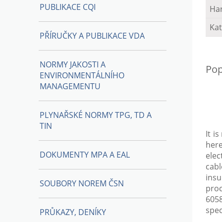
PUBLIKACE CQI
Ha
Kat
PŘÍRUČKY A PUBLIKACE VDA
NORMY JAKOSTI A
Pop
ENVIRONMENTÁLNÍHO
MANAGEMENTU
PLYNAŘSKÉ NORMY TPG, TD A
TIN
It i
here
DOKUMENTY MPA A EAL
elec
cabl
ins
SOUBORY NOREM ČSN
proc
6058
spec
PRŮKAZY, DENÍKY