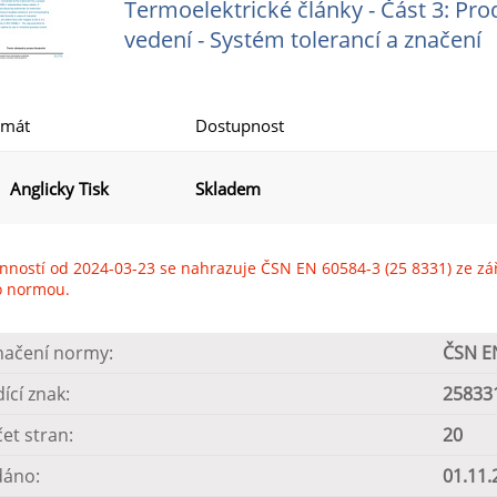
Termoelektrické články - Část 3: Pr
vedení - Systém tolerancí a značení
rmát
Dostupnost
Anglicky Tisk
Skladem
inností od 2024-03-23 se nahrazuje ČSN EN 60584-3 (25 8331) ze zá
o normou.
načení normy:
ČSN EN
dící znak:
25833
et stran:
20
dáno:
01.11.