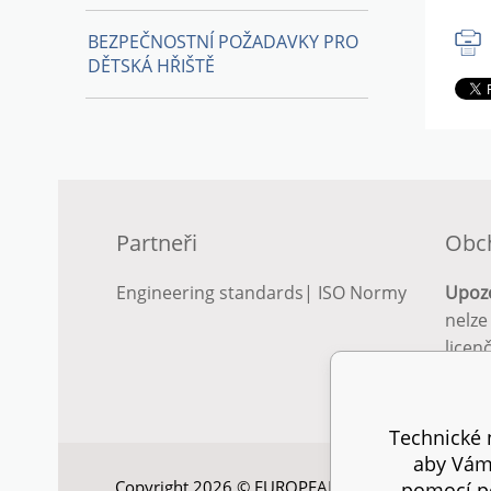
BEZPEČNOSTNÍ POŽADAVKY PRO
DĚTSKÁ HŘIŠTĚ
Partneři
Obc
Engineering standards
|
ISO Normy
Upoz
nelze
licen
Podro
podm
Technické n
aby Vám 
Copyright 2026 © EUROPEAN STANDARD. Všechna
pomocí pe