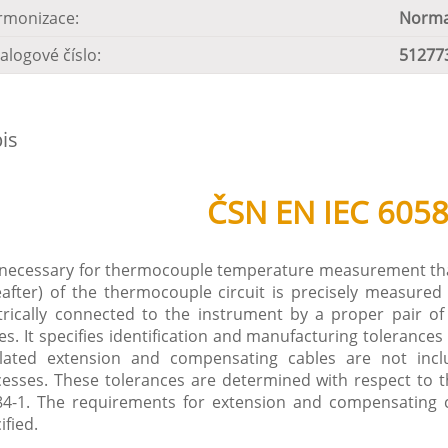
rmonizace:
Norma
alogové číslo:
51277
is
ČSN EN IEC 6058
s necessary for thermocouple temperature measurement that
after) of the thermocouple circuit is precisely measure
trically connected to the instrument by a proper pair of 
es. It specifies identification and manufacturing toleranc
ulated extension and compensating cables are not inclu
esses. These tolerances are determined with respect to th
4-1. The requirements for extension and compensating ca
ified.