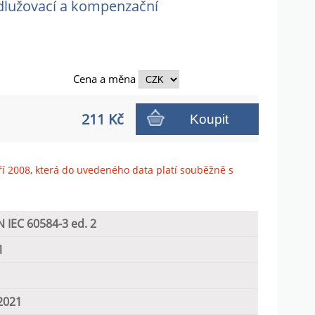
odlužovací a kompenzační
Cena a
měna
211 Kč
Koupit
ří 2008, která do uvedeného data platí souběžně s
 IEC 60584-3 ed. 2
1
2021