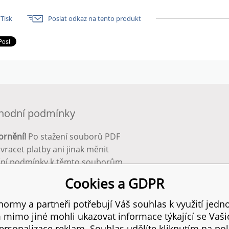
Tisk
Poslat odkaz na tento produkt
hodní podmínky
ornění!
Po stažení souborů PDF
 vracet platby ani jinak měnit
ční podmínky k těmto souborům.
bnější info zde:
Obchodní
Cookies a GDPR
ínky
ormy a partneři potřebují Váš souhlas k využití jedno
mimo jiné mohli ukazovat informace týkající se Vaš
 práva vyhrazena.
SIT
rsonalizace reklam. Souhlas udělíte kliknutím na pol