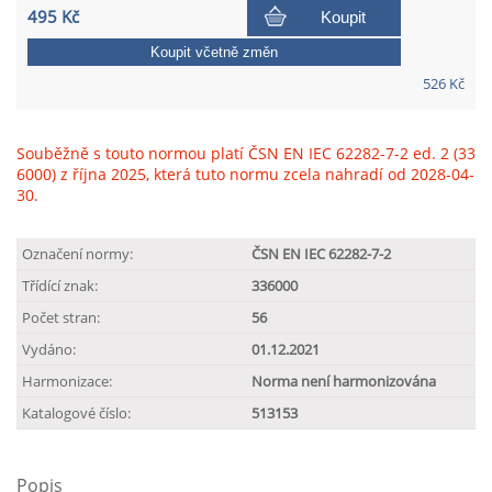
495 Kč
Koupit
Koupit včetně změn
526 Kč
Souběžně s touto normou platí ČSN EN IEC 62282-7-2 ed. 2 (33
6000) z října 2025, která tuto normu zcela nahradí od 2028-04-
30.
Označení normy:
ČSN EN IEC 62282-7-2
Třídící znak:
336000
Počet stran:
56
Vydáno:
01.12.2021
Harmonizace:
Norma není harmonizována
Katalogové číslo:
513153
Popis