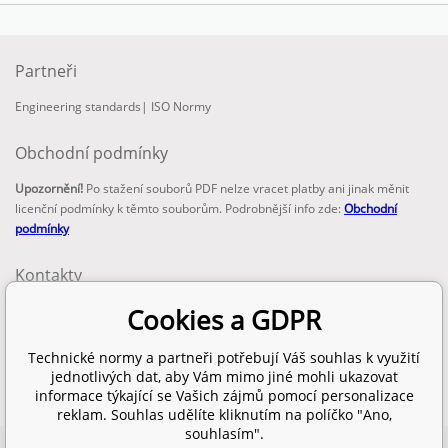
Partneři
Engineering standards
|
ISO Normy
Obchodní podmínky
Upozornění!
Po stažení souborů PDF nelze vracet platby ani jinak měnit
licenční podmínky k těmto souborům. Podrobnější info zde:
Obchodní
podmínky
Kontakty
email:
Cookies a GDPR
info@technickenormy.cz
obchod@technickenormy.cz
Technické normy a partneři potřebují Váš souhlas k využití
Telefon:
jednotlivých dat, aby Vám mimo jiné mohli ukazovat
+420 377 387 684
informace týkající se Vašich zájmů pomocí personalizace
reklam. Souhlas udělíte kliknutím na políčko "Ano,
souhlasím".