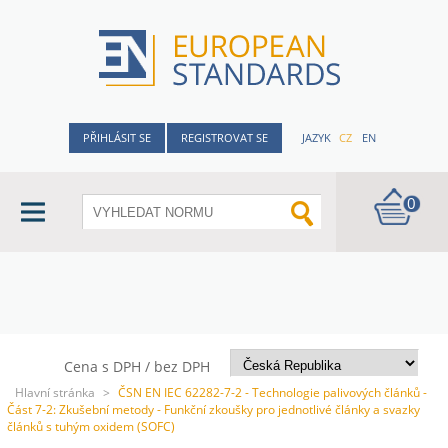
PŘIHLÁSIT SE
REGISTROVAT SE
JAZYK
CZ
EN
0
Cena s DPH / bez DPH
Hlavní stránka
>
ČSN EN IEC 62282-7-2 - Technologie palivových článků -
Část 7-2: Zkušební metody - Funkční zkoušky pro jednotlivé články a svazky
článků s tuhým oxidem (SOFC)