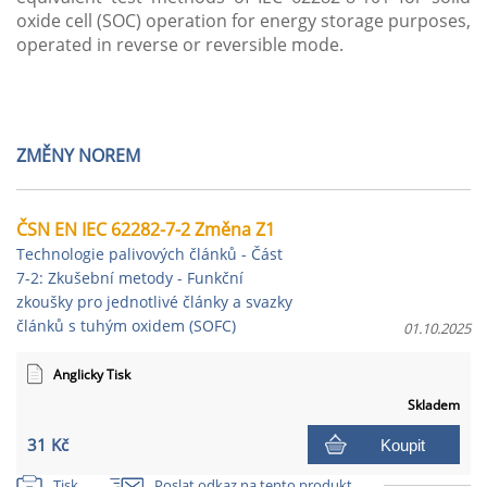
oxide cell (SOC) operation for energy storage purposes,
operated in reverse or reversible mode.
ZMĚNY NOREM
ČSN EN IEC 62282-7-2 Změna Z1
Technologie palivových článků - Část
7-2: Zkušební metody - Funkční
zkoušky pro jednotlivé články a svazky
článků s tuhým oxidem (SOFC)
01.10.2025
Anglicky Tisk
Skladem
31 Kč
Koupit
Tisk
Poslat odkaz na tento produkt