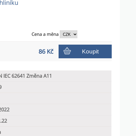
hliníku
Cena a
měna
86 Kč
Koupit
N IEC 62641 Změna A11
9
2022
.22
a