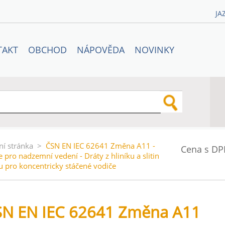
JA
TAKT
OBCHOD
NÁPOVĚDA
NOVINKY
ní stránka
>
ČSN EN IEC 62641 Změna A11 -
Cena s DP
 pro nadzemní vedení - Dráty z hliníku a slitin
ku pro koncentricky stáčené vodiče
SN EN IEC 62641 Změna A11