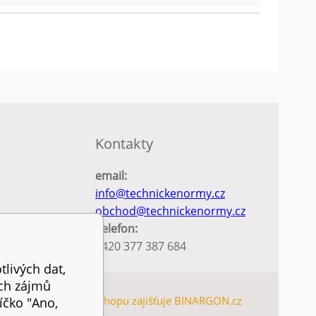
Kontakty
email:
info@technickenormy.cz
obchod@technickenormy.cz
Telefon:
+420 377 387 684
tlivých dat,
ich zájmů
TEMAP
Pronájem eshopu zajišťuje
BINARGON.cz
íčko "Ano,