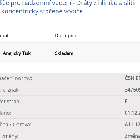
iče pro nadzemní vedení - Dráty z hliníku a slitin 
 koncentricky stáčené vodiče
rmát
Dostupnost
Anglicky Tisk
Skladem
načení normy:
ČSN E
dící znak:
34750
et stran:
8
dáno:
01.12.
ěna / Oprava:
A11 12
p změny:
Změn