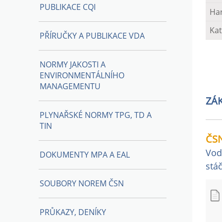
PUBLIKACE CQI
Ha
Kat
PŘÍRUČKY A PUBLIKACE VDA
NORMY JAKOSTI A
ENVIRONMENTÁLNÍHO
MANAGEMENTU
ZÁ
PLYNAŘSKÉ NORMY TPG, TD A
TIN
ČSN
Vod
DOKUMENTY MPA A EAL
stá
SOUBORY NOREM ČSN
PRŮKAZY, DENÍKY