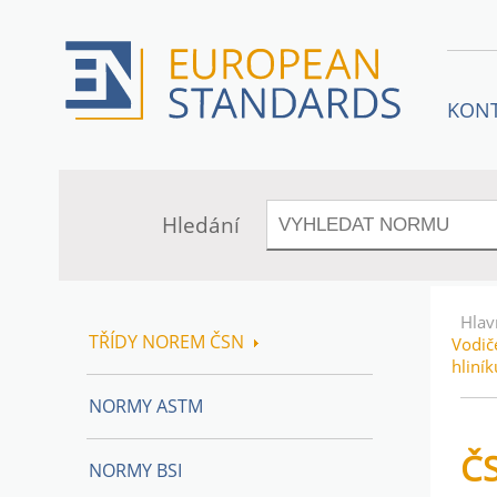
KON
Hledání
Hlav
TŘÍDY NOREM ČSN
Vodiče
hliní
NORMY ASTM
Č
NORMY BSI