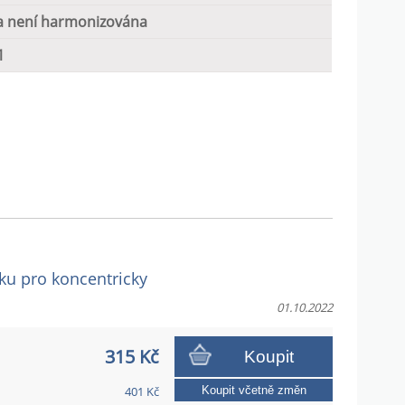
 není harmonizována
1
íku pro koncentricky
01.10.2022
315 Kč
Koupit
401 Kč
Koupit včetně změn