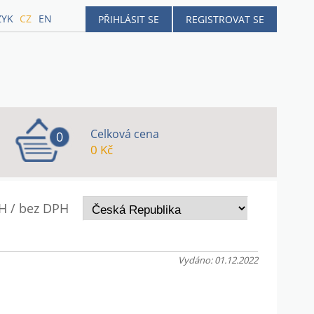
ZYK
CZ
EN
PŘIHLÁSIT SE
REGISTROVAT SE
Celková cena
0
0 Kč
H / bez DPH
Vydáno: 01.12.2022