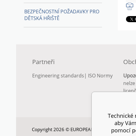
BEZPEČNOSTNÍ POŽADAVKY PRO
DĚTSKÁ HŘIŠTĚ
Partneři
Obc
Engineering standards
|
ISO Normy
Upoz
nelze
licen
Podro
podm
Technické n
aby Vám 
Copyright 2026 © EUROPEAN STANDARD. Všechna
pomocí pe