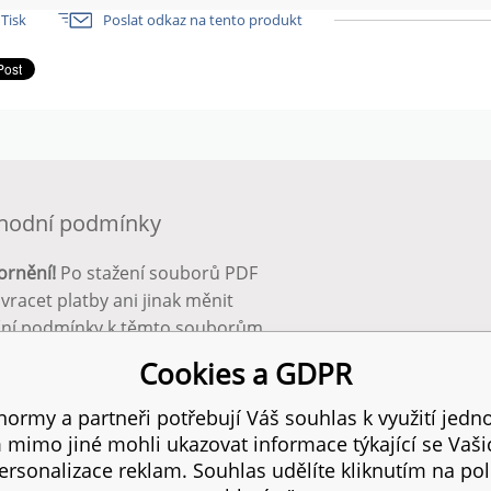
Tisk
Poslat odkaz na tento produkt
hodní podmínky
ornění!
Po stažení souborů PDF
 vracet platby ani jinak měnit
ční podmínky k těmto souborům.
bnější info zde:
Obchodní
Cookies a GDPR
ínky
ormy a partneři potřebují Váš souhlas k využití jedno
mimo jiné mohli ukazovat informace týkající se Vaš
 práva vyhrazena.
SI
rsonalizace reklam. Souhlas udělíte kliknutím na pol