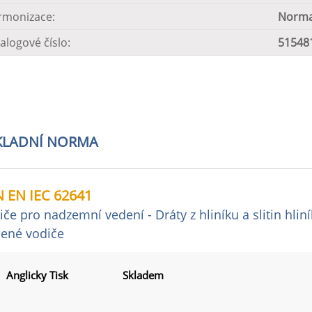
rmonizace:
Norma
alogové číslo:
51548
KLADNÍ NORMA
 EN IEC 62641
iče pro nadzemní vedení - Dráty z hliníku a slitin hlin
čené vodiče
Anglicky Tisk
Skladem